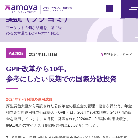
マーケット情報
Japan
メ
楽読（ラクヨミ）
ニ
マーケットの旬な話題を、楽に読
ュ
める文章量でわかりやすく解説。
ー
Vol.2035
2024年11月11日
PDFをダウンロード
GPIF改革から10年。
参考にしたい長期での国際分散投資
2024年7－9月期の運用成績
厚生労働大臣から寄託された公的年金の積立金の管理・運営を行なう、年金
積立金管理運用独立行政法人（GPIF）は、2024年9月末現在、248兆円の資
金を運用しています。今月初に発表された2024年7－9月期の運用成績は、
約9.1兆円のマイナス（期間収益率は▲3.57％）でした。