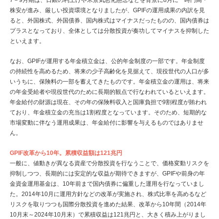
7－9月期は、日銀の利上げや米景気悪化懸念などを背景に8月に一時円高・
株安が進み、厳しい投資環境となりましたが、GPIFの運用成果の内訳を見
ると、外国株式、外国債券、国内株式はマイナスだったものの、国内債券は
プラスとなっており、全体としては分散投資が奏功してマイナスを抑制した
といえます。
なお、GPIFが運用する年金積立金は、公的年金制度の一部です。年金制度
の持続性を高めるため、将来の少子高齢化を見据えて、現役世代の人口が多
いうちに、保険料の一部を蓄えてきたものです。年金積立金の運用は、将来
の年金受給者や現役世代のために長期的観点で行なわれているといえます。
年金給付の財源は現在、その年の保険料収入と国庫負担で9割程度が賄われ
ており、年金積立金の充当は1割程度となっています。そのため、短期的な
市場変動に伴なう運用成果は、年金給付に影響を与えるものではありませ
ん。
GPIF改革から10年。累積収益額は121兆円
一般に、値動きが異なる資産で分散投資を行なうことで、価格変動リスクを
抑制しつつ、長期的には安定的な収益が期待できますが、GPIFや前身の年
金資金運用基金は、10年前まで国内債券に偏重した運用を行なっていまし
た。2014年10月に運用方針などの改革が実施され、株式比率を高めるなど
リスクを取りつつも国際分散投資を進めた結果、改革から10年間（2014年
10月末～2024年10月末）で累積収益は121兆円と、大きく積み上がりまし