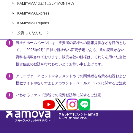
KAMIYAMA “気にしない” MONTHLY
KAMIYAMA Express
KAMIYAMA Reports
投資ってなんだ！？
当社のホームページには、投資者の皆様への情報提供などを目的とし
て、「2025年9月1日付で新社名へ変更予定である」旨の記載がない
資料も掲載されております。販売会社の皆様は、それらを用いた当社
投資信託の勧誘を行なわないようお願い申し上げます。
アモーヴァ・アセットマネジメントやその関係者を名乗る勧誘および
模倣サイトやなりすましアカウント・メールアドレスに関するご注意
いわゆるファンド形態での投資勧誘等に関するご注意
Youtube
X
Instagram
LINE