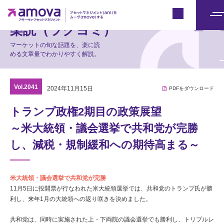
マーケット情報
Japan
メ
楽読（ラクヨミ）
ニ
マーケットの旬な話題を、楽に読
ュ
める文章量でわかりやすく解説。
ー
Vol.2041
2024年11月15日
PDFをダウンロード
トランプ政権2期目の政策展望
～米大統領・議会選挙で共和党が完勝
し、減税・規制緩和への期待高まる～
米大統領・議会選挙で共和党が完勝
11月5日に投開票が行なわれた米大統領選挙では、共和党のトランプ氏が勝
利し、来年1月の大統領への返り咲きを決めました。
共和党は、同時に実施された上・下両院の議会選挙でも勝利し、トリプルレ