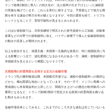
他方で、税制についてトランプ氏は、2025年に失効予定の所得税減税（ト
ランプ政権1期目に導入）の恒久化や、法人税率の引き下げといった減税策
の実施を掲げています。これらを実行に移す上では、予算面などで強力な権
限を有する議会の勢力分布が鍵となりますが、今回の選挙を経て、トリプル
レッドとなることで、実現可能性が高まるとみられます。
このほか規制面では、共和党綱領で明言された暗号資産や人工知能、自動車
産業などの分野での規制緩和に加え、バイデン政権下で進んだ金融規制強化
の動きの見直しが期待されます。
以上を総合すると、保護主義・米国第一主義的な政策が、特に他国経済に与
える影響という点で、波乱要因になるおそれがある一方、減税・規制緩和が
米国経済を支えるという構図になりそうです。
次期政権の好悪両面を反映する足元の金融市場
トランプ氏の勝利報道以降、米国株式市場では、減税や規制緩和への期待な
どから、概ね堅調な地合いとなっています。その一方で、インフレ再燃への
警戒感から米長期金利が上昇したり、関税引き上げへの懸念が欧州株式への
重荷となるなど、トランプ政権2期目で想定される政策の好悪両面を織り込
む動きもみられます。
金融市場全体としてみると、これまでのところ大きな波乱は生じていないも