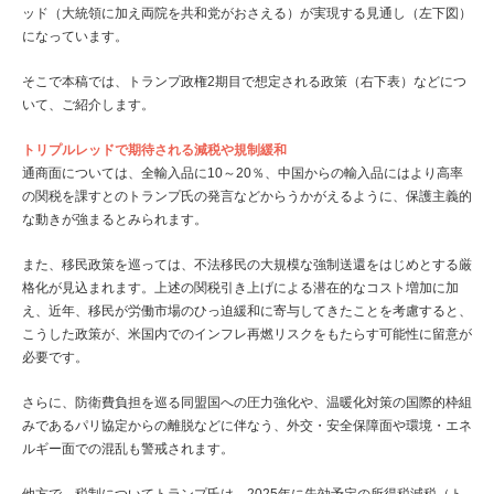
ッド（大統領に加え両院を共和党がおさえる）が実現する見通し（左下図）
になっています。
そこで本稿では、トランプ政権2期目で想定される政策（右下表）などにつ
いて、ご紹介します。
トリプルレッドで期待される減税や規制緩和
通商面については、全輸入品に10～20％、中国からの輸入品にはより高率
の関税を課すとのトランプ氏の発言などからうかがえるように、保護主義的
な動きが強まるとみられます。
また、移民政策を巡っては、不法移民の大規模な強制送還をはじめとする厳
格化が見込まれます。上述の関税引き上げによる潜在的なコスト増加に加
え、近年、移民が労働市場のひっ迫緩和に寄与してきたことを考慮すると、
こうした政策が、米国内でのインフレ再燃リスクをもたらす可能性に留意が
必要です。
さらに、防衛費負担を巡る同盟国への圧力強化や、温暖化対策の国際的枠組
みであるパリ協定からの離脱などに伴なう、外交・安全保障面や環境・エネ
ルギー面での混乱も警戒されます。