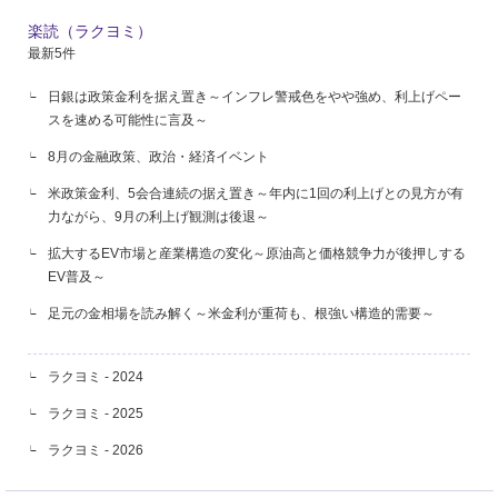
楽読（ラクヨミ）
最新5件
日銀は政策金利を据え置き～インフレ警戒色をやや強め、利上げペー
スを速める可能性に言及～
8月の金融政策、政治・経済イベント
米政策金利、5会合連続の据え置き～年内に1回の利上げとの見方が有
力ながら、9月の利上げ観測は後退～
拡大するEV市場と産業構造の変化～原油高と価格競争力が後押しする
EV普及～
足元の金相場を読み解く～米金利が重荷も、根強い構造的需要～
ラクヨミ - 2024
ラクヨミ - 2025
ラクヨミ - 2026