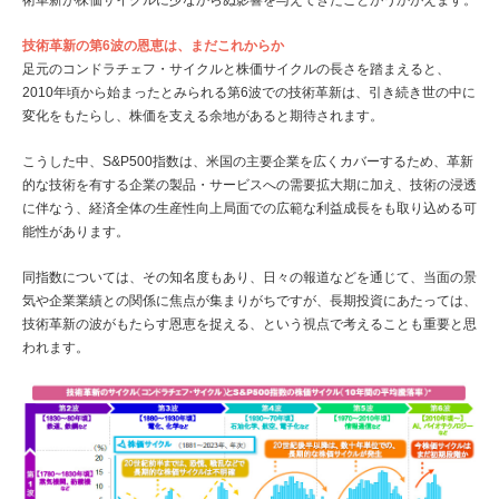
術革新が株価サイクルに少なからぬ影響を与えてきたことがうかがえます。
技術革新の第6波の恩恵は、まだこれからか
足元のコンドラチェフ・サイクルと株価サイクルの長さを踏まえると、
2010年頃から始まったとみられる第6波での技術革新は、引き続き世の中に
変化をもたらし、株価を支える余地があると期待されます。
こうした中、S&P500指数は、米国の主要企業を広くカバーするため、革新
的な技術を有する企業の製品・サービスへの需要拡大期に加え、技術の浸透
に伴なう、経済全体の生産性向上局面での広範な利益成長をも取り込める可
能性があります。
同指数については、その知名度もあり、日々の報道などを通じて、当面の景
気や企業業績との関係に焦点が集まりがちですが、長期投資にあたっては、
技術革新の波がもたらす恩恵を捉える、という視点で考えることも重要と思
われます。