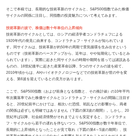
そこで本稿では、長期的な技術革新のサイクルと、S&P500指数でみた株価
サイクルの関係に注目し、同指数の投資魅力について考えてみます。
技術革新の波で、株価は数十年単位の上昇傾向
技術革新のサイクルとしては、ロシアの経済学者コンドラチェフによる
1920年代の発見に由来する、コンドラチェフ・サイクルが知られていま
す。同サイクルは、技術革新が約50年の周期で景気循環を生み出すという
ものです（技術革新のペースアップから、近年は、やや短期化しているとみ
られています）。実際に起きた同サイクルの時期や期間を巡っては諸説ある
ものの、18世紀後半に起きた産業革命以降、5つのサイクルの波を経て、
2010年頃からは、AIやバイオテクノロジーなどでの技術革新が世の中を変
える、第6波を迎えているとの見方があります。
ここで、S&P500指数（および前身となる指数と、その推計値）の10年平均
年次騰落率でみた株価サイクルとコンドラチェフ・サイクルの間隔に注目す
ると、20世紀前半にかけては、相次いだ恐慌、戦乱などの影響から、両者
の関係は必ずしも明確ではありません（下図の第3波の期間）。しかし、20
世紀半ば以降、社会経済情勢がそれまでよりも安定すると、コンドラチェ
フ・サイクルから若干の遅れを伴ないつつ、S&P500指数が数十年単位で、
長期的に上昇傾向となったことが見て取れ（下図の第4～5波の期間）、技