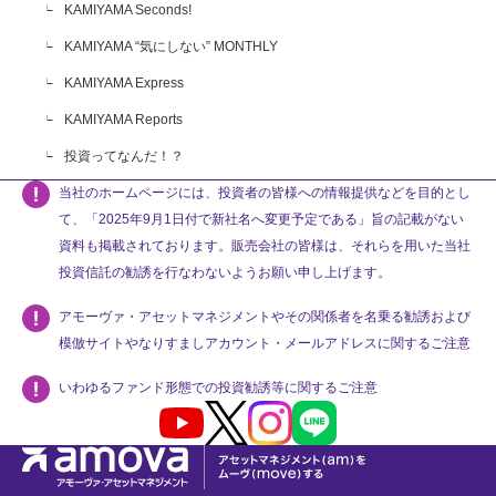
KAMIYAMA Seconds!
KAMIYAMA “気にしない” MONTHLY
KAMIYAMA Express
KAMIYAMA Reports
投資ってなんだ！？
当社のホームページには、投資者の皆様への情報提供などを目的とし
て、「2025年9月1日付で新社名へ変更予定である」旨の記載がない
資料も掲載されております。販売会社の皆様は、それらを用いた当社
投資信託の勧誘を行なわないようお願い申し上げます。
アモーヴァ・アセットマネジメントやその関係者を名乗る勧誘および
模倣サイトやなりすましアカウント・メールアドレスに関するご注意
いわゆるファンド形態での投資勧誘等に関するご注意
Youtube
X
Instagram
LINE