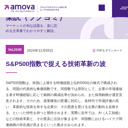
マーケット情報
Japan
メ
楽読（ラクヨミ）
ニ
マーケットの旬な話題を、楽に読
ュ
める文章量でわかりやすく解説。
ー
Vol.2046
2024年12月05日
PDFをダウンロード
S&P500指数で捉える技術革新の波
S&P500指数は、米国に上場する時価総額上位約500社の株式で構成され
る、同国の代表的な株価指数です。同指数では原則として、企業の市場価値
を表す時価総額に応じて銘柄の構成比率が決められ、また採用銘柄が適宜見
直されます。そのため、産業構造の変遷に対応し、各時代で市場評価の高
い、革新的な技術を有する企業や、その恩恵を受ける企業の動向を反映す
る、といった特性を持つと期待されます。実際に近年では、AI（人工知能）
などの技術革新と、その普及に注目が集まる中、同指数におけるハイテク関
連銘柄の存在感が高まるといった動きがみられます。