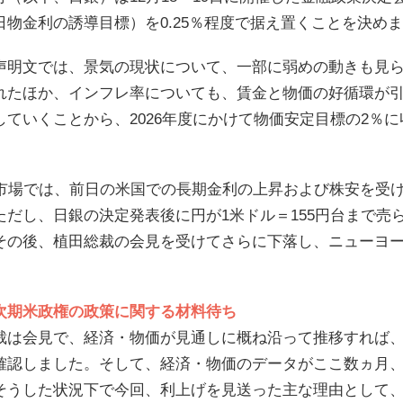
日物金利の誘導目標）を0.25％程度で据え置くことを決め
声明文では、景気の現状について、一部に弱めの動きも見
れたほか、インフレ率についても、賃金と物価の好循環が
していくことから、2026年度にかけて物価安定目標の2％
の市場では、前日の米国での長期金利の上昇および株安を受
ただし、日銀の決定発表後に円が1米ドル＝155円台まで売
その後、植田総裁の会見を受けてさらに下落し、ニューヨー
次期米政権の政策に関する材料待ち
裁は会見で、経済・物価が見通しに概ね沿って推移すれば
確認しました。そして、経済・物価のデータがここ数ヵ月
そうした状況下で今回、利上げを見送った主な理由として