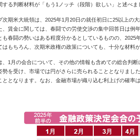
関する判断材料が「もう1ノッチ（段階）欲しい」と述べま
プ次期米大統領は、2025年1月20日の就任初日に25以上
た、賃金に関しては、春闘での労使交渉の集中回答日は例年
とも春闘の勢いはある程度分かるとしているものの、2025年
てはもちろん、次期米政権の政策についても、十分な材料
は、1月の会合について、その他の情報も含めての総合判断
姿勢を受け、市場では円がさらに売られることとなりまし
こととなります。なお、金融市場が織り込む利上げの確率は、