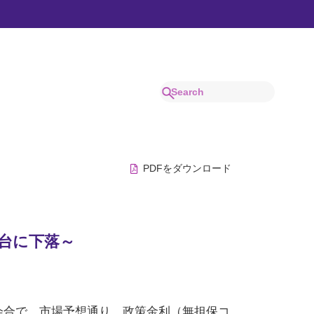
でわかりやすく解説。
PDFをダウンロード
円台に下落～
定会合で、市場予想通り、政策金利（無担保コ