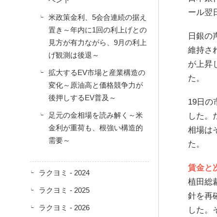
ール翌
米政策金利、5会合連続の据え
置き～年内に1回の利上げとの
日銀の
見方が有力ながら、9月の利上
維持さ
げ観測は後退～
が上昇
拡大するEV市場と産業構造の
た。
変化～原油高と価格競争力が
後押しするEV普及～
19日
足元の金相場を読み解く～米
した。
金利が重荷も、根強い構造的
相場は
需要～
た。
賃金と
ラクヨミ - 2024
植田総
ラクヨミ - 2025
針を再
ラクヨミ - 2026
した。