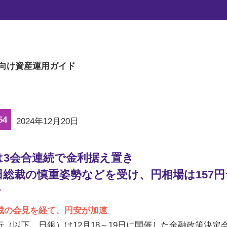
マーケットの旬な話題を、楽に読める文章量
向け
資産運用ガイド
54
2024年12月20日
は3会合連続で金利据え置き
田総裁の慎重姿勢などを受け、円相場は157
裁の会見を経て、円安が加速
行（以下、日銀）は12月18～19日に開催した金融政策決