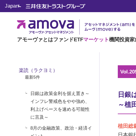
マーケット情報
Japan
楽読（ラクヨミ）
アモーヴァとは
ファンド
ETF
マーケット
機関投資家
楽読（ラクヨミ）
Vol.20
最新5件
日銀は政策金利を据え置き～
日銀
インフレ警戒色をやや強め、
～植
利上げペースを速める可能性
に言及～
植田総
8月の金融政策、政治・経済イ
日本銀
ベント