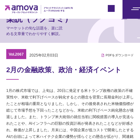
マーケット情報
Japan
メ
楽読（ラクヨミ）
ニ
マーケットの旬な話題を、楽に読
ュ
める文章量でわかりやすく解説。
ー
Vol.2067
2025年02月03日
PDFをダウンロード
2月の金融政策、政治・経済イベント
1月の株式市場では、上旬は、20日に発足する米トランプ政権の政策の不確
実性や、米欧で利下げペースが鈍化するとの懸念を背景に長期金利が上昇し
たことが相場の重荷となりました。しかし、その後発表された米物価指標が
総じて市場予想を下回ったことなどから、米欧の利下げペース鈍化懸念が後
退しました。また、トランプ米大統領の就任当初に関税措置の導入が見送ら
れたことや、AIインフラへの巨額の投資計画が発表されたことなどが好感さ
れ、株価が上昇しました。月末には、中国企業が低コストで開発したとする
AIの台頭によって米ハイテク企業の優勢が揺らぐとの懸念が拡がり、関連銘