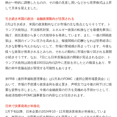
柄が一時的に調整したものの、その後の見直し買いなどから世界株式は上昇
して月末を迎えました。
引き続き米国の政治・金融政策動向が注視される
2月は引き続き、米国の政策動向などが市場の主な焦点となりそうです。ト
ランプ大統領は、不法移民対策、エネルギー政策の転換などを最優先事項に
掲げ、就任直後から多くの大統領令を発表しています。また、一連の関税政
策は、米国のインフレ圧力を高める上、報復関税の応酬となれば世界経済に
大きな影響を与えかねないとして、市場の警戒感が高まっています。今後も
様々な政策が発表されるとみられ、それらの動向に市場が振り回される展開
が続きそうです。なお、7日にも日米首脳会談の開催が見込まれるほか、ト
ランプ大統領は就任後100日以内の訪中に意欲を示したとの報道もあり、早
期の米中首脳会談が実現する可能性もあります。
米FRB（連邦準備制度理事会）は1月末のFOMC（連邦公開市場委員会）に
おいて、市場の予想通り政策金利を据え置き、声明文では今後の利下げに慎
重な姿勢を示しました。今後の金融政策の行方を見極める手掛かりとして、
各経済指標やFOMC議事要旨の内容などが注目されます。
日米で決算発表が本格化
1月下旬以降、日米企業の2024年10－12月期決算発表が本格化していま