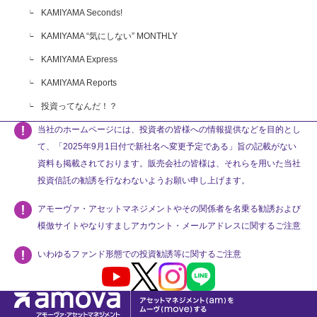
KAMIYAMA Seconds!
KAMIYAMA “気にしない” MONTHLY
KAMIYAMA Express
KAMIYAMA Reports
投資ってなんだ！？
当社のホームページには、投資者の皆様への情報提供などを目的とし
て、「2025年9月1日付で新社名へ変更予定である」旨の記載がない
資料も掲載されております。販売会社の皆様は、それらを用いた当社
投資信託の勧誘を行なわないようお願い申し上げます。
アモーヴァ・アセットマネジメントやその関係者を名乗る勧誘および
模倣サイトやなりすましアカウント・メールアドレスに関するご注意
いわゆるファンド形態での投資勧誘等に関するご注意
Youtube
X
Instagram
LINE