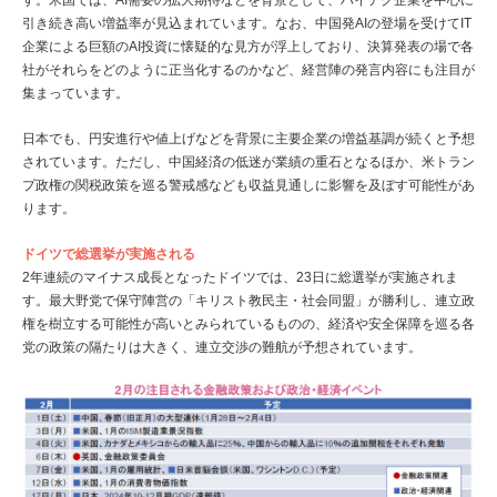
す。米国では、AI需要の拡大期待などを背景として、ハイテク企業を中心に
引き続き高い増益率が見込まれています。なお、中国発AIの登場を受けてIT
企業による巨額のAI投資に懐疑的な見方が浮上しており、決算発表の場で各
社がそれらをどのように正当化するのかなど、経営陣の発言内容にも注目が
集まっています。
日本でも、円安進行や値上げなどを背景に主要企業の増益基調が続くと予想
されています。ただし、中国経済の低迷が業績の重石となるほか、米トラン
プ政権の関税政策を巡る警戒感なども収益見通しに影響を及ぼす可能性があ
ります。
ドイツで総選挙が実施される
2年連続のマイナス成長となったドイツでは、23日に総選挙が実施されま
す。最大野党で保守陣営の「キリスト教民主・社会同盟」が勝利し、連立政
権を樹立する可能性が高いとみられているものの、経済や安全保障を巡る各
党の政策の隔たりは大きく、連立交渉の難航が予想されています。