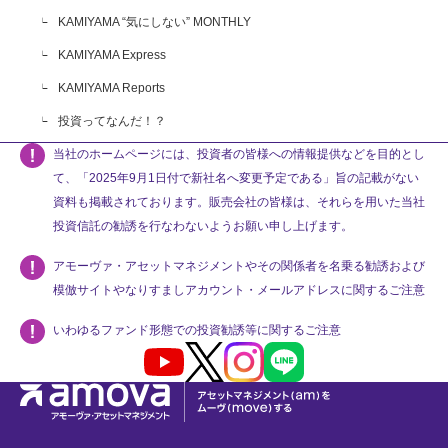
KAMIYAMA “気にしない” MONTHLY
KAMIYAMA Express
KAMIYAMA Reports
投資ってなんだ！？
当社のホームページには、投資者の皆様への情報提供などを目的とし
て、「2025年9月1日付で新社名へ変更予定である」旨の記載がない
資料も掲載されております。販売会社の皆様は、それらを用いた当社
投資信託の勧誘を行なわないようお願い申し上げます。
アモーヴァ・アセットマネジメントやその関係者を名乗る勧誘および
模倣サイトやなりすましアカウント・メールアドレスに関するご注意
いわゆるファンド形態での投資勧誘等に関するご注意
Youtube
X
Instagram
LINE