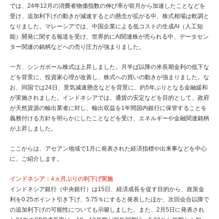
では、24年12月の消費者物価指数の伸び率が前月から加速したことなどを
受け、追加利下げの動きが減速するとの懸念が拡がる中、株式相場は軟調と
なりました。マレーシアでは、中国企業による低コストの生成AI（人工知
能）開発に関する報道を受け、世界的にAI関連株が売られる中、データセン
ター関連の銘柄などへの売り圧力が強まりました。
一方、シンガポール株式は上昇しました。月半ば以降の米長期金利の低下な
どを背景に、投資家心理が改善し、株式への買いの動きが強まりました。な
お、同国では24日、景気減速懸念などを背景に、約5年ぶりとなる金融緩和
が実施されました。インドネシアでは、通貨の安定などを目的として、政府
が天然資源の輸出業者に対し、輸出収益を1年間国内銀行に保管することを
義務付ける方針を明らかにしたことなどを受け、エネルギーや金融関連銘柄
が上昇しました。
ここからは、アセアン地域で1月に発表された経済指標や出来事などを中心
に、ご紹介します。
インドネシア：4ヵ月ぶりの利下げ実施
インドネシア銀行（中央銀行）は15日、経済成長を促す目的から、政策金
利を0.25ポイント引き下げ、5.75％にすると発表したほか、次回会合以降で
の追加利下げの可能性についても示唆しました。また、2月5日に発表され