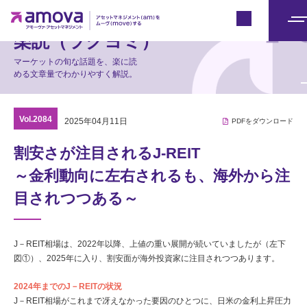
マーケット情報
Japan
メ
楽読（ラクヨミ）
ニ
マーケットの旬な話題を、楽に読
ュ
める文章量でわかりやすく解説。
ー
Vol.2084
2025年04月11日
PDFをダウンロード
割安さが注目されるJ-REIT
～金利動向に左右されるも、海外から注
目されつつある～
J－REIT相場は、2022年以降、上値の重い展開が続いていましたが（左下
図①）、2025年に入り、割安面が海外投資家に注目されつつあります。
2024年までのJ－REITの状況
J－REIT相場がこれまで冴えなかった要因のひとつに、日米の金利上昇圧力