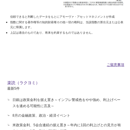
信頼できると判断したデータをもとにアモーヴァ・アセットマネジメントが作成
指数に関する著作権等の知的財産権その他一切の権利は、当該指数の算出元または公表
元に帰属します。
上記は過去のものであり、将来を約束するものではありません。
ご留意事項
楽読（ラクヨミ）
最新5件
日銀は政策金利を据え置き～インフレ警戒色をやや強め、利上げペー
スを速める可能性に言及～
8月の金融政策、政治・経済イベント
米政策金利、5会合連続の据え置き～年内に1回の利上げとの見方が有