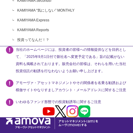
KAMIYAMA Seconds!
KAMIYAMA “気にしない” MONTHLY
KAMIYAMA Express
KAMIYAMA Reports
投資ってなんだ！？
当社のホームページには、投資者の皆様への情報提供などを目的とし
て、「2025年9月1日付で新社名へ変更予定である」旨の記載がない
資料も掲載されております。販売会社の皆様は、それらを用いた当社
投資信託の勧誘を行なわないようお願い申し上げます。
アモーヴァ・アセットマネジメントやその関係者を名乗る勧誘および
模倣サイトやなりすましアカウント・メールアドレスに関するご注意
いわゆるファンド形態での投資勧誘等に関するご注意
Youtube
X
Instagram
LINE