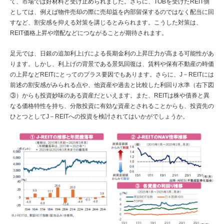
て、市場では好材料と受け止められました。さらに、TOBを受けたREIT側
としては、例えば物件売却の際に売却益を内部留保するのではなく配当に回
すなど、割安感を抑える対策を講じるとみられます。こうした対策は、
REIT価格上昇や増配などにつながることが期待されます。
足元では、日銀の追加利上げによる長期金利の上昇圧力が高まる可能性があ
ります。しかし、利上げの背景である景気回復は、賃料や保有不動産の時価
の上昇などREITにとってのプラス要因でもあります。さらに、J－REITには
前述の割安感がみられる点や、他資産や過去と比較した利回り水準（右下図
③）からも投資妙味のある資産だといえます。また、REITは株や債券と異
なる価格特性を持ち、分散投資に有効な資産とされることからも、投資先の
ひとつとしてJ－REITへの投資を検討されてはいかがでしょうか。