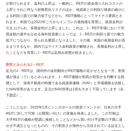
が挙げられます。金利の上昇は、一般的に、REITの資金借り入れコストの
上昇とそれに伴なう財務悪化リスクのほか、他資産との利回り格差の縮小に
よる利回り面での魅力低下などから、REIT価格にとってマイナス要因とさ
れます。米国では2022年ごろからインフレの過熱感を背景に、政策金利が
引き上げられ、長期金利が上昇しました。これは、J－REIT市場において売
買金額の過半を占める海外投資家にとっては、J－REITの利回り面での魅力
低下につながり、売られる要因となりました。その後、米国の長期金利が高
止まりするなか、国内ではマイナス金利政策が解除され、長期金利が上昇し
たことなどを背景にJ－REITは足踏み状態が続きました。
割安とみられるJ－REIT
足元のJ－REITは、国内外の金利動向がREIT価格の足かせとなる一方、割安
感が強まっているとみられます。J－REIT価格が割高か割安かを判断する指
標として、保有不動産の時価である純資産価格（NAV）と市場価格を比較し
たNAV倍率があります。足元のNAV倍率は1倍を大きく下回っています（右
下図②）。
こうしたなか、2025年1月にシンガポールの投資ファンドが、日本の大手
REITに対してTOB（公開買い付け）の実施を発表しました。このTOBは、
大手REITの価格が堅調に推移したことなどから買い付け予定数の下限に達
せず不成立となったものの、その割安さが海外から注目されている証左とし