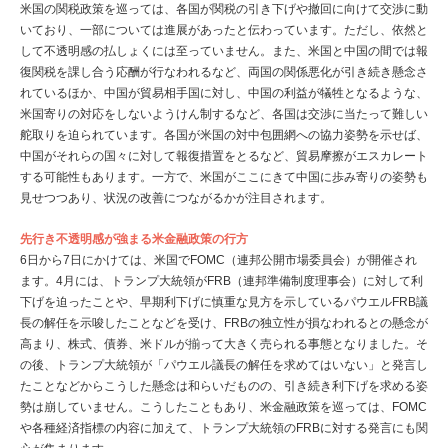
米国の関税政策を巡っては、各国が関税の引き下げや撤回に向けて交渉に動
いており、一部については進展があったと伝わっています。ただし、依然と
して不透明感の払しょくには至っていません。また、米国と中国の間では報
復関税を課し合う応酬が行なわれるなど、両国の関係悪化が引き続き懸念さ
れているほか、中国が貿易相手国に対し、中国の利益が犠牲となるような、
米国寄りの対応をしないようけん制するなど、各国は交渉に当たって難しい
舵取りを迫られています。各国が米国の対中包囲網への協力姿勢を示せば、
中国がそれらの国々に対して報復措置をとるなど、貿易摩擦がエスカレート
する可能性もあります。一方で、米国がここにきて中国に歩み寄りの姿勢も
見せつつあり、状況の改善につながるかが注目されます。
先行き不透明感が強まる米金融政策の行方
6日から7日にかけては、米国でFOMC（連邦公開市場委員会）が開催され
ます。4月には、トランプ大統領がFRB（連邦準備制度理事会）に対して利
下げを迫ったことや、早期利下げに慎重な見方を示しているパウエルFRB議
長の解任を示唆したことなどを受け、FRBの独立性が損なわれるとの懸念が
高まり、株式、債券、米ドルが揃って大きく売られる事態となりました。そ
の後、トランプ大統領が「パウエル議長の解任を求めてはいない」と発言し
たことなどからこうした懸念は和らいだものの、引き続き利下げを求める姿
勢は崩していません。こうしたこともあり、米金融政策を巡っては、FOMC
や各種経済指標の内容に加えて、トランプ大統領のFRBに対する発言にも関