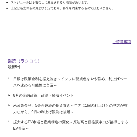
スケジュールは予告なしに変更される可能性があります。
上記は過去のものおよび予定であり、将来を約束するものではありません。
ご留意事項
楽読（ラクヨミ）
最新5件
日銀は政策金利を据え置き～インフレ警戒色をやや強め、利上げペー
スを速める可能性に言及～
8月の金融政策、政治・経済イベント
米政策金利、5会合連続の据え置き～年内に1回の利上げとの見方が有
力ながら、9月の利上げ観測は後退～
拡大するEV市場と産業構造の変化～原油高と価格競争力が後押しする
EV普及～