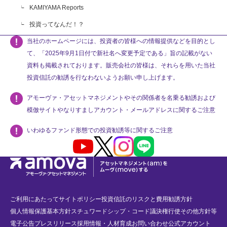
KAMIYAMA Reports
投資ってなんだ！？
当社のホームページには、投資者の皆様への情報提供などを目的とし
て、「2025年9月1日付で新社名へ変更予定である」旨の記載がない
資料も掲載されております。販売会社の皆様は、それらを用いた当社
投資信託の勧誘を行なわないようお願い申し上げます。
アモーヴァ・アセットマネジメントやその関係者を名乗る勧誘および
模倣サイトやなりすましアカウント・メールアドレスに関するご注意
いわゆるファンド形態での投資勧誘等に関するご注意
Youtube
X
Instagram
LINE
ご利用にあたって
サイトポリシー
投資信託のリスクと費用
勧誘方針
個人情報保護基本方針
スチュワードシップ・コード
議決権行使
その他方針等
電子公告
プレスリリース
採用情報・人材育成
お問い合わせ
公式アカウント