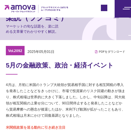
マーケット情報
Japan
メ
楽読（ラクヨミ）
ニ
マーケットの旬な話題を、楽に読
ュ
める文章量でわかりやすく解説。
ー
Vol.2092
2025年05月01日
PDFをダウンロード
5月の金融政策、政治・経済イベント
4月は、月初に米国のトランプ大統領が貿易相手国に対する相互関税の導入
を発表したことなどをきっかけに、市場で投資家のリスク回避の動きが強ま
り、株式相場は世界的に大きく下落しました。しかし、中旬以降は、同大統
領が相互関税の上乗せ分について、90日間停止すると発表したことなどか
ら貿易摩擦への懸念が後退したほか、米利下げ観測が拡がったこともあり、
株式相場は月末にかけて回復基調となりました。
米関税政策を巡る動向に引き続き注目