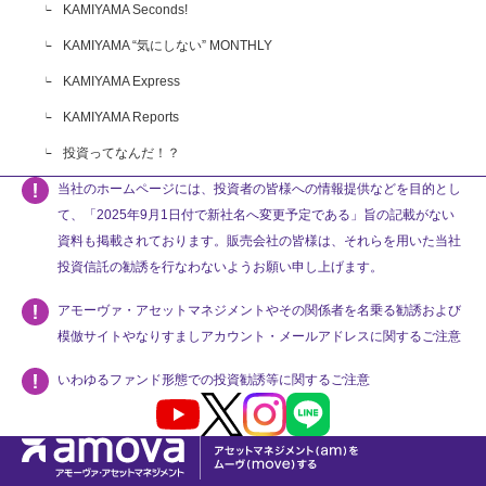
KAMIYAMA Seconds!
KAMIYAMA “気にしない” MONTHLY
KAMIYAMA Express
KAMIYAMA Reports
投資ってなんだ！？
当社のホームページには、投資者の皆様への情報提供などを目的とし
て、「2025年9月1日付で新社名へ変更予定である」旨の記載がない
資料も掲載されております。販売会社の皆様は、それらを用いた当社
投資信託の勧誘を行なわないようお願い申し上げます。
アモーヴァ・アセットマネジメントやその関係者を名乗る勧誘および
模倣サイトやなりすましアカウント・メールアドレスに関するご注意
いわゆるファンド形態での投資勧誘等に関するご注意
Youtube
X
Instagram
LINE