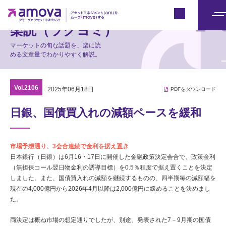
マーケット情報
Japan
メ
楽読（ラクヨミ）
ニ
マーケットの旬な話題を、楽に読
ュ
める文章量でわかりやすく解説。
ー
Vol.2106
2025年06月18日
PDFをダウンロード
日銀、国債買入れの減額ペースを緩和
市場予想通り、3会合連続で金利を据え置き
日本銀行（日銀）は6月16・17日に開催した金融政策決定会合で、政策金利
（無担保コール翌日物金利の誘導目標）を0.5％程度で据え置くことを決定
しました。また、国債買入れの減額を継続するものの、四半期毎の減額幅を
現在の4,000億円から2026年4月以降は2,000億円に緩めることを決めまし
た。
両決定は概ね市場の想定通りでしたが、別途、発表された7－9月期の国債