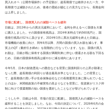
買入れオペ（公開市場操作）の予定額が、超長期債では維持された一方、中
長期債では減額されたため、後者の需給が緩むとの見方などから、長期金利
は上昇しました。
市場に配慮し、国債買入れの減額ペースを緩和
日銀は、2013年からの異次元緩和において、金利を抑えるべく国債を大量
に購入しました。その国債保有残高は、2024年末時点で約560兆円と、国
債発行残高の52％に及びます。2024年3月に異次元緩和を終えた日銀は、
市場機能の改善に向け、同年8月以降、月間の国債の買入れ額を減らす、事
実上のQT（量的引き締め）を段階的に行なっています。なお、国債の買入
れ額は、日銀が既に保有する国債が満期到来に伴ない償還される額を下回る
ため、日銀の国債保有残高は緩やかに減る傾向にあります。
今年5月、日本の財政悪化への懸念などを背景に国債利回りの上昇が顕著と
なった際、超長期債の利回りが過去最高水準となりました。この背景とし
て、超長期債の買い手が生命保険会社などの長期運用主体に限られているこ
とのほか、米関税政策の不確実性の高まりなどを背景に、投資家がリスク抑
制に向けて償還期限の短い国債を選好したことなどが挙げられています。
こうした中、日銀は今回、市場の安定に配慮し、国債買入れの減額ペースを
緩和することを決定しました。なお、今回の決定について、2026年6月の会
合で中間評価を行ない、2027年4月以降の方針を検討するとしています。