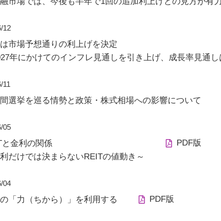
融市場では、今後も半年で1回の追加利上げとの見方が有
6/12
Bは市場予想通りの利上げを決定
027年にかけてのインフレ見通しを引き上げ、成長率見通
/11
間選挙を巡る情勢と政策・株式相場への影響について
6/05
PDF版
ITと金利の関係
利だけでは決まらないREITの値動き～
6/04
PDF版
の「力（ちから）」を利用する