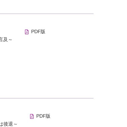
PDF版
言及～
PDF版
は後退～