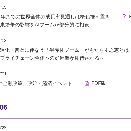
7/09
27年までの世界全体の成長率見通しは概ね据え置き
東紛争の影響をAIブームが部分的に相殺～
7/03
の進化・普及に伴なう「半導体ブーム」がもたらす恩恵とは
プライチェーン全体への好影響が期待される～
7/01
PDF版
の金融政策、政治・経済イベント
/06
6/29