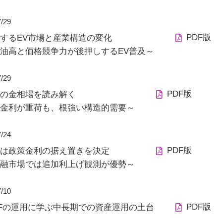
7/29
PDF版
するEV市場と産業構造の変化
油高と価格競争力が後押しするEV普及～
7/29
PDF版
の金相場を読み解く
金利が重荷も、根強い構造的需要～
7/24
PDF版
Bは政策金利の据え置きを決定
融市場では追加利上げ観測が優勢～
7/10
PDF版
IFの運用に学ぶ中長期での資産運用の土台