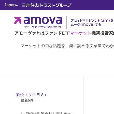
Japan
楽読（ラクヨミ）
アモーヴァとは
ファンド
ETF
マーケット
機関投資家
マーケットの旬な話題を、楽に読める文章量でわか
楽読（ラクヨミ）
最新5件
日銀は政策金利を据え置き～