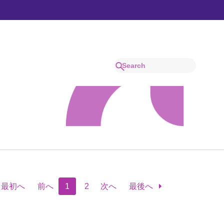
最初へ
前へ
1
2
次へ
最後へ