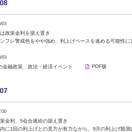
/08
8/03
は政策金利を据え置き
ンフレ警戒色をやや強め、利上げペースを速める可能性に
8/03
PDF版
の金融政策、政治・経済イベント
/07
7/30
策金利、5会合連続の据え置き
内に1回の利上げとの見方が有力ながら、9月の利上げ観測