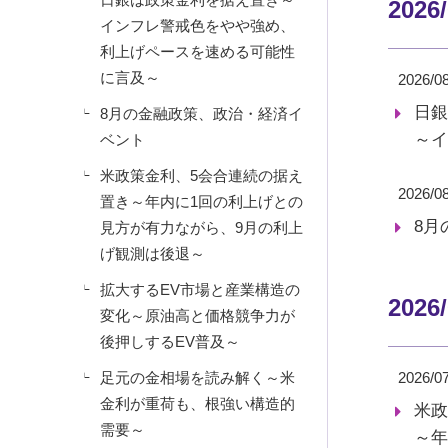
2026
インフレ警戒色をやや強め、
利上げペースを速める可能性
に言及～
2026/0
日銀
8月の金融政策、政治・経済イ
～イ
ベント
米政策金利、5会合連続の据え
2026/0
置き～年内に1回の利上げとの
8月
見方が有力ながら、9月の利上
げ観測は後退～
拡大するEV市場と産業構造の
2026
変化～原油高と価格競争力が
後押しするEV普及～
足元の金相場を読み解く～米
2026/0
金利が重荷も、根強い構造的
米政
需要～
～年