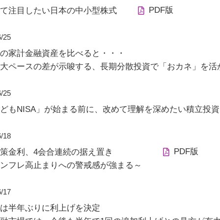
PDF版
て注目したい日本の中小型株式
6/25
の家計金融資産を比べると・・・
大ペースの差が示唆する、長期分散投資で「おカネ」を活
6/25
どもNISA」が始まる前に、改めて理解を深めたい積立投資
6/18
PDF版
策金利、4会合連続の据え置き
ンフレ高止まりへの警戒感が強まる～
6/17
は半年ぶりに利上げを決定