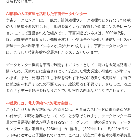
せられています。
AI搭載の人工衛星を活用した宇宙データセンター
宇宙データセンターは、一般に、計算処理やデータ処理などを行なうAI搭載
の人工衛星を多数打ち上げ、地球を覆うように配置した衛星コンステレーシ
ョンによって運営される仕組みです。宇宙関連ビジネスは、2000年代以
降、民間主導で目覚ましい発展を遂げ、小型衛星を活用した通信サービスや
衛星データの利活用ビジネスが拡がりつつあります。宇宙データセンター
は、こうした技術基盤を発展させたシステムといえます。
データセンター機能を宇宙で展開するメリットとして、電力を太陽光発電で
賄うため、天候などに左右されにくく安定した電力調達が可能な点が挙げら
れます。また、発電時に生じる熱を冷却するために必要な水資源が、宇宙で
は熱放射を利用するため不要であり、建設用地も不要です。さらには、地上
を介さずデータ処理を行なうことで、効率性の向上なども期待されます。
AI普及には、電力供給への対応が急務に
こうした取り組みが進められる背景には、AI普及のスピードに電力供給が追
い付かず、対応が急務となっていることが挙げられます。データセンター容
量の世界需要の拡大が見込まれるなか（下グラフ）、他の調査でも、データ
センターの電力消費量が2030年までに倍増し（2024年比）、約945テラワ
ット時に達すると予測されています。これは、現在の日本全体の電力消費量