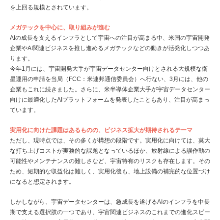
を上回る規模とされています。
メガテックを中心に、取り組みが進む
AIの成長を支えるインフラとして宇宙への注目が高まる中、米国の宇宙開発
企業やAI関連ビジネスを推し進めるメガテックなどの動きが活発化しつつあ
ります。
今年1月には、宇宙開発大手が宇宙データセンター向けとされる大規模な衛
星運用の申請を当局（FCC：米連邦通信委員会）へ行ない、3月には、他の
企業もこれに続きました。さらに、米半導体企業大手が宇宙データセンター
向けに最適化したAIプラットフォームを発表したこともあり、注目が高まっ
ています。
実用化に向けた課題はあるものの、ビジネス拡大が期待されるテーマ
ただし、現時点では、その多くが構想の段階です。実用化に向けては、莫大
な打ち上げコストが実務的な課題となっているほか、放射線による誤作動の
可能性やメンテナンスの難しさなど、宇宙特有のリスクも存在します。その
ため、短期的な収益化は難しく、実用化後も、地上設備の補完的な位置づけ
になると想定されます。
しかしながら、宇宙データセンターは、急成長を遂げるAIのインフラを中長
期で支える選択肢の一つであり、宇宙関連ビジネスのこれまでの進化スピー