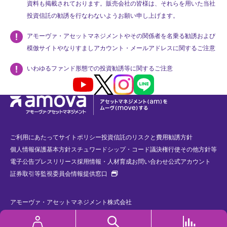
資料も掲載されております。販売会社の皆様は、それらを用いた当社
投資信託の勧誘を行なわないようお願い申し上げます。
アモーヴァ・アセットマネジメントやその関係者を名乗る勧誘および
模倣サイトやなりすましアカウント・メールアドレスに関するご注意
いわゆるファンド形態での投資勧誘等に関するご注意
Youtube
X
Instagram
LINE
ご利用にあたって
サイトポリシー
投資信託のリスクと費用
勧誘方針
個人情報保護基本方針
スチュワードシップ・コード
議決権行使
その他方針等
電子公告
プレスリリース
採用情報・人材育成
お問い合わせ
公式アカウント
新規タブで開く
証券取引等監視委員会情報提供窓口
アモーヴァ・アセットマネジメント株式会社
金融商品取引業者 関東財務局長（金商）第368号 加入協会：一般社団法人
資産運用業協会、一般社団法人 第二種金融商品取引業協会