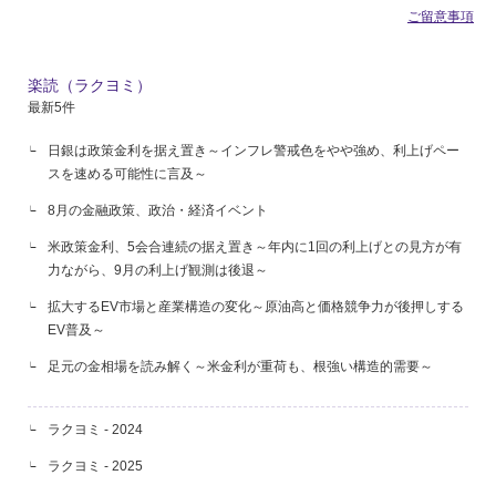
ご留意事項
楽読（ラクヨミ）
最新5件
日銀は政策金利を据え置き～インフレ警戒色をやや強め、利上げペー
スを速める可能性に言及～
8月の金融政策、政治・経済イベント
米政策金利、5会合連続の据え置き～年内に1回の利上げとの見方が有
力ながら、9月の利上げ観測は後退～
拡大するEV市場と産業構造の変化～原油高と価格競争力が後押しする
EV普及～
足元の金相場を読み解く～米金利が重荷も、根強い構造的需要～
ラクヨミ - 2024
ラクヨミ - 2025