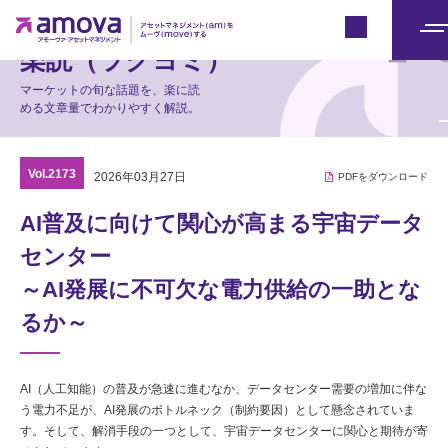
マーケット情報
Japan
メ
楽読（ラクヨミ）
ニ
マーケットの旬な話題を、楽に読
ュ
める文章量でわかりやすく解説。
ー
Vol.2173
2026年03月27日
PDFをダウンロード
AI普及に向けて関心が高まる宇宙データ
センター
～AI発展に不可欠な電力供給の一助とな
るか～
AI（人工知能）の普及が急速に進むなか、データセンター需要の増加に伴な
う電力不足が、AI発展のボトルネック（制約要因）として懸念されていま
す。そして、解消手段の一つとして、宇宙データセンターに関心と期待が寄