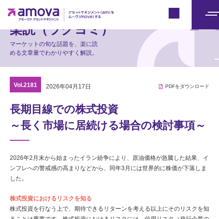
マーケット情報
Japan
メ
楽読（ラクヨミ）
ニ
マーケットの旬な話題を、楽に読
ュ
める文章量でわかりやすく解説。
ー
Vol.2181
2026年04月17日
PDFをダウンロード
長期目線での株式投資
～長く市場に居続ける場合の検討事項～
2026年2月末から始まったイラン紛争により、原油価格が急騰した結果、イ
ンフレへの警戒感の高まりなどから、同年3月には世界的に株価が下落しま
した。
株式投資におけるリスクを知る
株式投資を行なう上で、期待できるリターンを考える以上にそのリスクを知