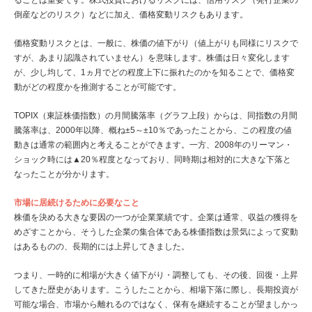
ることは重要です。株式投資におけるリスクには、信用リスク（発行企業の
倒産などのリスク）などに加え、価格変動リスクもあります。
価格変動リスクとは、一般に、株価の値下がり（値上がりも同様にリスクで
すが、あまり認識されていません）を意味します。株価は日々変化します
が、少し均して、1ヵ月でどの程度上下に振れたのかを知ることで、価格変
動がどの程度かを推測することが可能です。
TOPIX（東証株価指数）の月間騰落率（グラフ上段）からは、同指数の月間
騰落率は、2000年以降、概ね±5～±10％であったことから、この程度の値
動きは通常の範囲内と考えることができます。一方、2008年のリーマン・
ショック時には▲20％程度となっており、同時期は相対的に大きな下落と
なったことが分かります。
市場に居続けるために必要なこと
株価を決める大きな要因の一つが企業業績です。企業は通常、収益の獲得を
めざすことから、そうした企業の集合体である株価指数は景気によって変動
はあるものの、長期的には上昇してきました。
つまり、一時的に相場が大きく値下がり・調整しても、その後、回復・上昇
してきた歴史があります。こうしたことから、相場下落に際し、長期投資が
可能な場合、市場から離れるのではなく、保有を継続することが望ましかっ