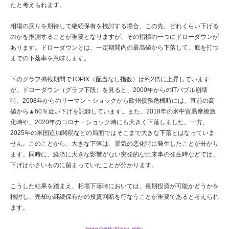
たと考えられます。
相場の戻りを期待して継続保有を検討する場合、この先、どれくらい下げる
のかを推測することが重要となりますが、その指標の一つにドローダウンが
あります。ドローダウンとは、一定期間内の最高値から下落して、底を打つ
までの下落率を意味します。
下のグラフ掲載期間でTOPIX（配当なし指数）は約2倍に上昇しています
が、ドローダウン（グラフ下段）を見ると、2000年からのITバブル崩壊
時、2008年からのリーマン・ショックから欧州債務危機時には、直前の高
値から▲60％近い下げを記録しています。また、2018年の米中貿易摩擦激
化時や、2020年のコロナ・ショック時にも大きく下落しました。一方、
2025年の米国追加関税などの局面ではそこまで大きな下落とはなっていま
せん。このことから、大きな下落は、景気の悪化時に発生したことが分かり
ます。同時に、経済に大きな影響がない突発的な出来事の発生時などでは、
下げは小さいものに留まっていたことが分かります。
こうした結果を踏まえ、相場下落時においては、長期投資が可能かどうかを
検討し、売却か継続保有かの投資判断を行なうことが重要であると考えられ
ます。