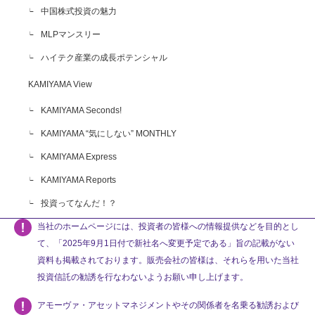
中国株式投資の魅力
MLPマンスリー
ハイテク産業の成長ポテンシャル
KAMIYAMA View
KAMIYAMA Seconds!
KAMIYAMA “気にしない” MONTHLY
KAMIYAMA Express
KAMIYAMA Reports
投資ってなんだ！？
当社のホームページには、投資者の皆様への情報提供などを目的とし
て、「2025年9月1日付で新社名へ変更予定である」旨の記載がない
資料も掲載されております。販売会社の皆様は、それらを用いた当社
投資信託の勧誘を行なわないようお願い申し上げます。
アモーヴァ・アセットマネジメントやその関係者を名乗る勧誘および