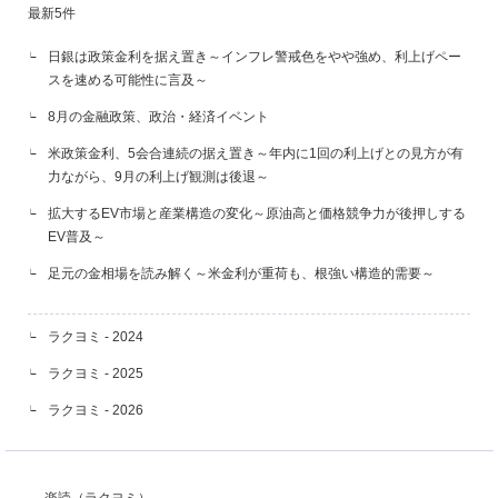
最新5件
日銀は政策金利を据え置き～インフレ警戒色をやや強め、利上げペー
スを速める可能性に言及～
8月の金融政策、政治・経済イベント
米政策金利、5会合連続の据え置き～年内に1回の利上げとの見方が有
力ながら、9月の利上げ観測は後退～
拡大するEV市場と産業構造の変化～原油高と価格競争力が後押しする
EV普及～
足元の金相場を読み解く～米金利が重荷も、根強い構造的需要～
ラクヨミ - 2024
ラクヨミ - 2025
ラクヨミ - 2026
楽読（ラクヨミ）