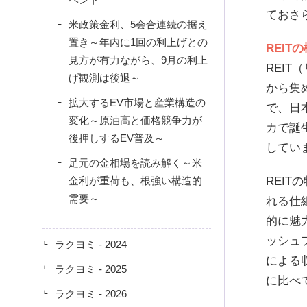
ておさ
米政策金利、5会合連続の据え
置き～年内に1回の利上げとの
REI
見方が有力ながら、9月の利上
REIT
げ観測は後退～
から集
拡大するEV市場と産業構造の
で、日
変化～原油高と価格競争力が
カで誕
後押しするEV普及～
してい
足元の金相場を読み解く～米
金利が重荷も、根強い構造的
REI
需要～
れる仕
的に魅
ッシュ
ラクヨミ - 2024
による
ラクヨミ - 2025
に比べ
ラクヨミ - 2026