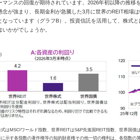
ーマンスの回復が期待されています。2026年初以降の推移
懸念が強まり、長期金利が急騰した3月に世界のREIT相場
となっています（グラフB）。投資信託を活用して、株式とは
はいかがでしょうか。
式はMSCIワールド指数、世界REITはS&P先進国REIT指数、世界国債
料に示す各指数の著作権等の知的財産権その他一切の権利は、各指数の