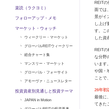
REI
楽読（ラクヨミ）
面では
景がイ
フォローアップ・メモ
し上げ
マーケット・ウォッチ
す。こ
ウィークリー・マーケット
した資
グローバルREITウィークリー
REI
総合チャート集
な分野
マンスリー・マーケット
います
や国・
グローバル・フォーサイト
ことで
アモーヴァ・ニュースレター
26年初
投資資産別見通しと投資テーマ
最後に
JAPAN in Motion
てきた
グローバルREITの投資再考