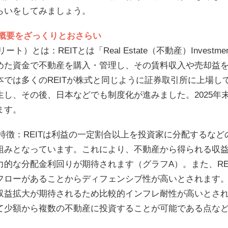
らいをしてみましょう。
Tの概要をざっくりとおさらい
（リート）とは：REITとは「Real Estate（不動産）Inves
めた資金で不動産を購入・管理し、その賃料収入や売却益
本では多くのREITが株式と同じように証券取引所に上場してい
生し、その後、日本などでも制度化が進みました。2025年末
ます。
Tの特徴：REITは利益の一定割合以上を投資家に分配するな
組みとなっています。これにより、不動産から得られる収
力的な分配金利回りが期待されます（グラフA）。また、RE
フローがあることからディフェンシブ性が高いとされます
収益拡大が期待されるため比較的インフレ耐性が高いとさ
て少額から複数の不動産に投資することが可能である点なども