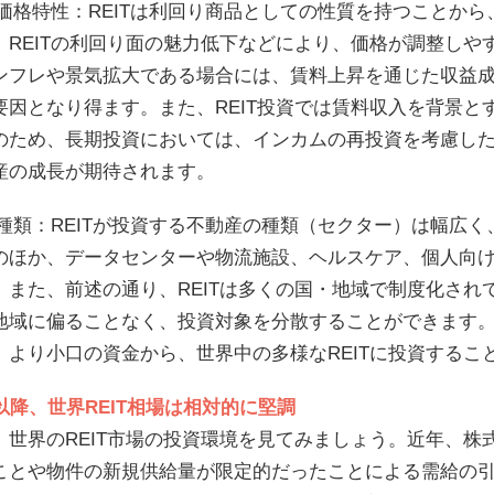
Tの価格特性：REITは利回り商品としての性質を持つことか
、REITの利回り面の魅力低下などにより、価格が調整し
ンフレや景気拡大である場合には、賃料上昇を通じた収益成
要因となり得ます。また、REIT投資では賃料収入を背景
のため、長期投資においては、インカムの再投資を考慮し
産の成長が期待されます。
Tの種類：REITが投資する不動産の種類（セクター）は幅広
のほか、データセンターや物流施設、ヘルスケア、個人向
。また、前述の通り、REITは多くの国・地域で制度化さ
地域に偏ることなく、投資対象を分散することができます。
、より小口の資金から、世界中の多様なREITに投資するこ
以降、世界REIT相場は相対的に堅調
、世界のREIT市場の投資環境を見てみましょう。近年、株式
ことや物件の新規供給量が限定的だったことによる需給の引き締