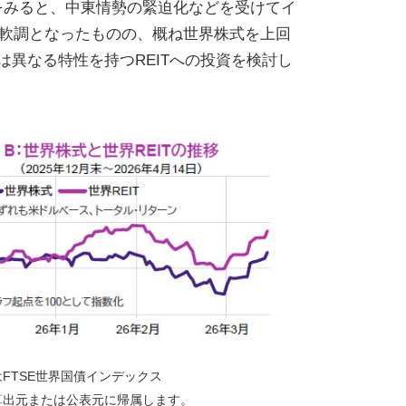
をみると、中東情勢の緊迫化などを受けてイ
は軟調となったものの、概ね世界株式を上回
異なる特性を持つREITへの投資を検討し
はFTSE世界国債インデックス
算出元または公表元に帰属します。