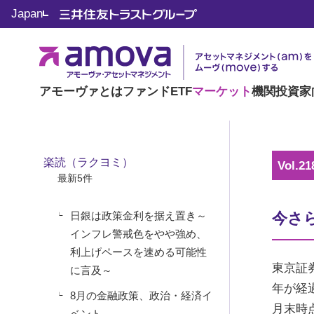
マーケット情報
Japan
楽読（ラクヨミ）
アモーヴァとは
ファンド
ETF
マーケット
機関投資家
楽読（ラクヨミ）
Vol.21
最新5件
日銀は政策金利を据え置き～
今さ
インフレ警戒色をやや強め、
利上げペースを速める可能性
東京証券
に言及～
年が経過
8月の金融政策、政治・経済イ
月末時
ベント