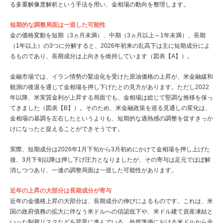
る多重解像度解析という手法を用い、金相場の動向を整理します。
短期的な調整局面は一巡した可能性
金の価格変動を短期（3ヵ月未満）、中期（3ヵ月以上～1年未満）、長期
（1年以上）の3つに分解すると、2026年初来の乱高下は主に短期成分によ
るものであり、長期成分は上向きを維持しています（図表【A】）。
金融市場では、イラン情勢の緊迫化を受けた原油価格の上昇が、米金融緩和
観測の後退を通じて金相場を押し下げたとの見方があります。ただし2022
年以降、米実質金利が上昇する局面でも、金相場は総じて堅調な推移を保っ
てきました（図表【B】）。そのため、米金融政策を巡る見通しの変化は、
金相場の基調を左右したというよりも、短期的な過熱感の調整を促すきっか
けになったと捉えることができそうです。
実際、短期成分は2026年1月下旬から3月初めにかけて金相場を押し上げた
後、3月下旬以降は押し下げ圧力となりましたが、その寄与は足元でほぼ解
消しつつあり、一連の調整局面は一巡した可能性があります。
近年の上昇の大部分は長期成分が寄与
近年の金価格上昇の大部分は、長期成分の伸びによるものです。これは、米
国の政府債務の拡大に伴なう米ドルへの信認低下や、米ドル建て資産凍結と
いった制裁リスクなどを背景に進んでいる、外貨準備における米ドルから金