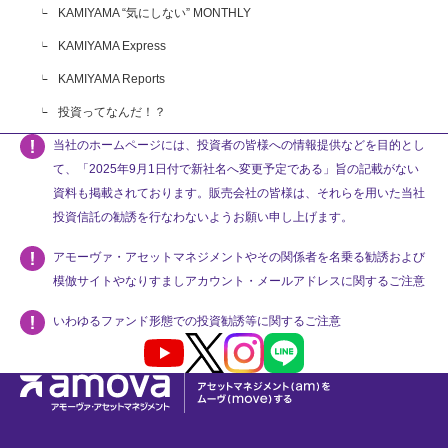
KAMIYAMA “気にしない” MONTHLY
KAMIYAMA Express
KAMIYAMA Reports
投資ってなんだ！？
当社のホームページには、投資者の皆様への情報提供などを目的とし
て、「2025年9月1日付で新社名へ変更予定である」旨の記載がない
資料も掲載されております。販売会社の皆様は、それらを用いた当社
投資信託の勧誘を行なわないようお願い申し上げます。
アモーヴァ・アセットマネジメントやその関係者を名乗る勧誘および
模倣サイトやなりすましアカウント・メールアドレスに関するご注意
いわゆるファンド形態での投資勧誘等に関するご注意
Youtube
X
Instagram
LINE