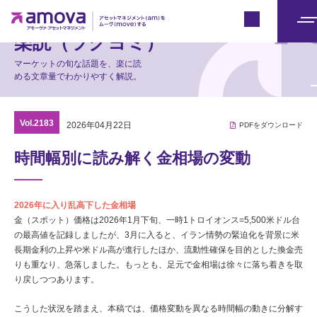
マーケット情報
Japan
メ
楽読（ラクヨミ）
ニ
マーケットの旬な話題を、楽に読
ュ
める文章量でわかりやすく解説。
ー
Vol.2183
2026年04月22日
PDFをダウンロード
時間幅別に読み解く金相場の変動
2026年に入り乱高下した金相場
金（スポット）価格は2026年1月下旬、一時1トロイオンス=5,500米ドル台
の最高値を記録しましたが、3月に入ると、イラン情勢の緊迫化を背景に米
長期金利の上昇や米ドル高が進行したほか、流動性確保を目的とした換金売
りも重なり、急落しました。もっとも、足元で金相場は徐々に落ち着きを取
り戻しつつあります。
こうした状況を踏まえ、本稿では、価格変動を異なる時間幅の動きに分解す