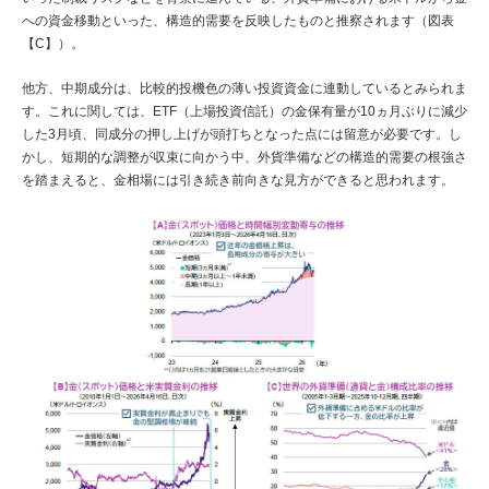
への資金移動といった、構造的需要を反映したものと推察されます（図表
【C】）。
他方、中期成分は、比較的投機色の薄い投資資金に連動しているとみられま
す。これに関しては、ETF（上場投資信託）の金保有量が10ヵ月ぶりに減少
した3月頃、同成分の押し上げが頭打ちとなった点には留意が必要です。し
かし、短期的な調整が収束に向かう中、外貨準備などの構造的需要の根強さ
を踏まえると、金相場には引き続き前向きな見方ができると思われます。