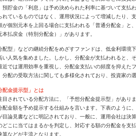
。預貯金の「利息」は予め決められた利率に基づいて支払
られているものではなく、運用状況によって増減したり、
額が個別元本を上回る場合に支払われる「普通分配金」と
元本払戻金（特別分配金）」があります。
分配型」などの継続分配をめざすファンドは、低金利環境下の
高い人気を集めました。しかし、分配金が支払われると、
最近では運用効率を重視し、分配金支払いの頻度を抑えた
、分配の受取方法に関しても多様化されており、投資家の
分配金提示型」とは
注目されている分配方法に、「予想分配金提示型」があり
分配金額を予め提示する仕組みを言います。下表のように、
が目論見書などに明記されており、一般に、運用会社は決
のどこに当てはまるかを判定し、対応する額の分配金を支
決算などが主流となります。