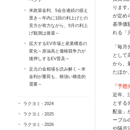
ります
米政策金利、5会合連続の据え
が定め
置き～年内に1回の利上げとの
基準価
見方が有力ながら、9月の利上
れる「
げ観測は後退～
拡大するEV市場と産業構造の
「毎月
変化～原油高と価格競争力が
として
後押しするEV普及～
から、
足元の金相場を読み解く～米
たほか
金利が重荷も、根強い構造的
需要～
「予想
近年、
とする
ラクヨミ - 2024
配金」
ラクヨミ - 2025
ーブル
ラクヨミ - 2026
や隔月