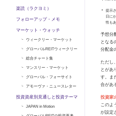
楽読（ラクヨミ）
提示
日に
フォローアップ・メモ
性も
マーケット・ウォッチ
予想分
ウィークリー・マーケット
となる
グローバルREITウィークリー
分配金
総合チャート集
ただし
マンスリー・マーケット
とがあ
グローバル・フォーサイト
す。ま
合があ
アモーヴァ・ニュースレター
投資資産別見通しと投資テーマ
投資家
このよ
JAPAN in Motion
が設定
グローバルREITの投資再考