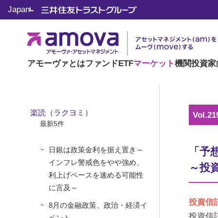
マーケット情報
Japan
楽読（ラクヨミ）
アモーヴァとは
ファンド
ETF
マーケット
機関投資家
楽読（ラクヨミ）
Vol.21
最新5件
日銀は政策金利を据え置き～
「予
インフレ警戒色をやや強め、
～投
利上げペースを速める可能性
に言及～
投資信
8月の金融政策、政治・経済イ
投資信
ベント