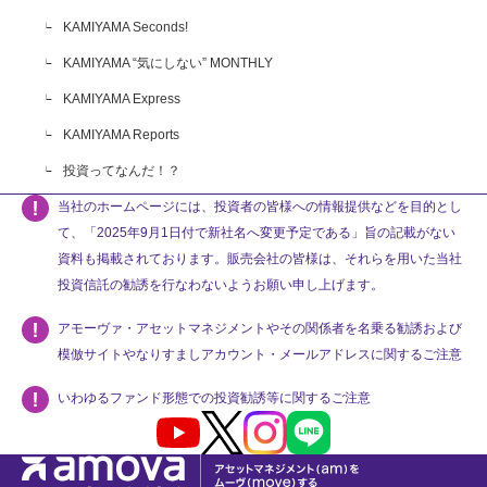
KAMIYAMA Seconds!
KAMIYAMA “気にしない” MONTHLY
KAMIYAMA Express
KAMIYAMA Reports
投資ってなんだ！？
当社のホームページには、投資者の皆様への情報提供などを目的とし
て、「2025年9月1日付で新社名へ変更予定である」旨の記載がない
資料も掲載されております。販売会社の皆様は、それらを用いた当社
投資信託の勧誘を行なわないようお願い申し上げます。
アモーヴァ・アセットマネジメントやその関係者を名乗る勧誘および
模倣サイトやなりすましアカウント・メールアドレスに関するご注意
いわゆるファンド形態での投資勧誘等に関するご注意
Youtube
X
Instagram
LINE