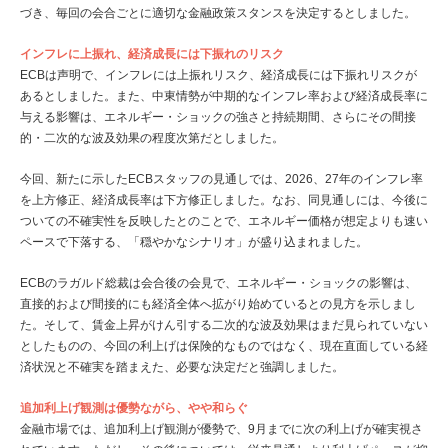
づき、毎回の会合ごとに適切な金融政策スタンスを決定するとしました。
インフレに上振れ、経済成長には下振れのリスク
ECBは声明で、インフレには上振れリスク、経済成長には下振れリスクが
あるとしました。また、中東情勢が中期的なインフレ率および経済成長率に
与える影響は、エネルギー・ショックの強さと持続期間、さらにその間接
的・二次的な波及効果の程度次第だとしました。
今回、新たに示したECBスタッフの見通しでは、2026、27年のインフレ率
を上方修正、経済成長率は下方修正しました。なお、同見通しには、今後に
ついての不確実性を反映したとのことで、エネルギー価格が想定よりも速い
ペースで下落する、「穏やかなシナリオ」が盛り込まれました。
ECBのラガルド総裁は会合後の会見で、エネルギー・ショックの影響は、
直接的および間接的にも経済全体へ拡がり始めているとの見方を示しまし
た。そして、賃金上昇がけん引する二次的な波及効果はまだ見られていない
としたものの、今回の利上げは保険的なものではなく、現在直面している経
済状況と不確実を踏まえた、必要な決定だと強調しました。
追加利上げ観測は優勢ながら、やや和らぐ
金融市場では、追加利上げ観測が優勢で、9月までに次の利上げが確実視さ