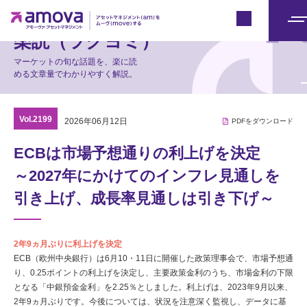
マーケット情報
Japan
メ
楽読（ラクヨミ）
ニ
マーケットの旬な話題を、楽に読
ュ
める文章量でわかりやすく解説。
ー
Vol.2199
2026年06月12日
PDFをダウンロード
ECBは市場予想通りの利上げを決定
～2027年にかけてのインフレ見通しを
引き上げ、成長率見通しは引き下げ～
2年9ヵ月ぶりに利上げを決定
ECB（欧州中央銀行）は6月10・11日に開催した政策理事会で、市場予想通
り、0.25ポイントの利上げを決定し、主要政策金利のうち、市場金利の下限
となる「中銀預金金利」を2.25％としました。利上げは、2023年9月以来、
2年9ヵ月ぶりです。今後については、状況を注意深く監視し、データに基