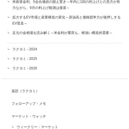
米政策金利、5会合連続の据え置き～年内に1回の利上げとの見方が有
力ながら、9月の利上げ観測は後退～
拡大するEV市場と産業構造の変化～原油高と価格競争力が後押しする
EV普及～
足元の金相場を読み解く～米金利が重荷も、根強い構造的需要～
ラクヨミ - 2024
ラクヨミ - 2025
ラクヨミ - 2026
楽読（ラクヨミ）
フォローアップ・メモ
マーケット・ウォッチ
ウィークリー・マーケット