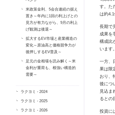
す。た
米政策金利、5会合連続の据え
は約4
置き～年内に1回の利上げとの
見方が有力ながら、9月の利上
長期で
げ観測は後退～
成果を
拡大するEV市場と産業構造の
構成比
変化～原油高と価格競争力が
います
後押しするEV普及～
足元の金相場を読み解く～米
一方、
金利が重荷も、根強い構造的
果は限
需要～
おり、
後につ
見込ま
ラクヨミ - 2024
るとの
ラクヨミ - 2025
ラクヨミ - 2026
投資に