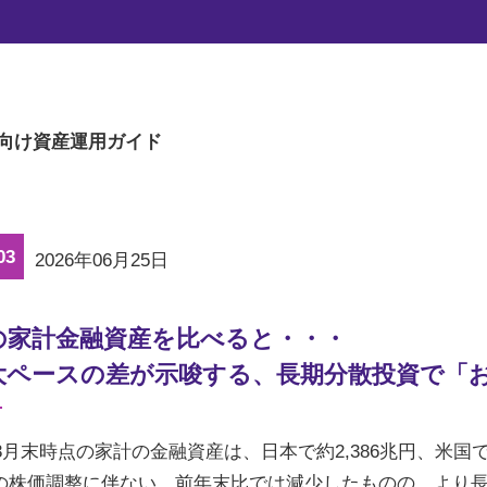
マーケットの旬な話題を、楽に読める文章量
向け
資産運用ガイド
03
2026年06月25日
の家計金融資産を比べると・・・
大ペースの差が示唆する、長期分散投資で「
年3月末時点の家計の金融資産は、日本で約2,386兆円、米国
の株価調整に伴ない、前年末比では減少したものの、より