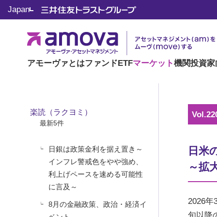
マーケット情報
Japan
楽読（ラクヨミ）
アモーヴァとは
ファンド
ETF
マーケット
機関投資家
楽読（ラクヨミ）
Vol.22
最新5件
日銀は政策金利を据え置き～
日米
インフレ警戒色をやや強め、
～拡
利上げペースを速める可能性
に言及～
2026
8月の金融政策、政治・経済イ
旬以降
ベント