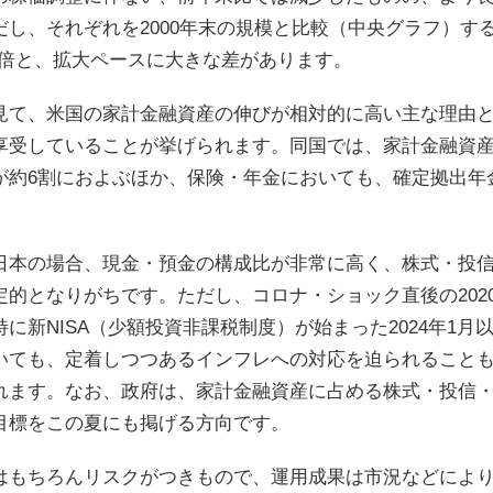
だし、それぞれを2000年末の規模と比較（中央グラフ）する
.1倍と、拡大ペースに大きな差があります。
見て、米国の家計金融資産の伸びが相対的に高い主な理由
享受していることが挙げられます。同国では、家計金融資
が約6割におよぶほか、保険・年金においても、確定拠出年
。
日本の場合、現金・預金の構成比が非常に高く、株式・投信
定的となりがちです。ただし、コロナ・ショック直後の202
特に新NISA（少額投資非課税制度）が始まった2024年1
いても、定着しつつあるインフレへの対応を迫られること
れます。なお、政府は、家計金融資産に占める株式・投信・債
目標をこの夏にも掲げる方向です。
はもちろんリスクがつきもので、運用成果は市況などによ