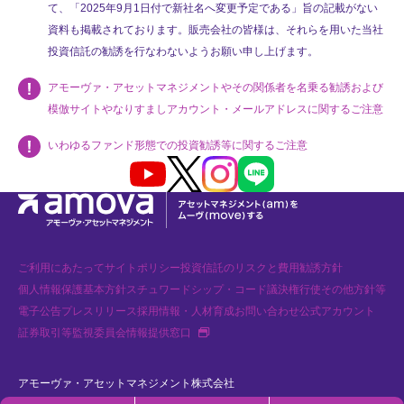
て、「2025年9月1日付で新社名へ変更予定である」旨の記載がない
資料も掲載されております。販売会社の皆様は、それらを用いた当社
投資信託の勧誘を行なわないようお願い申し上げます。
アモーヴァ・アセットマネジメントやその関係者を名乗る勧誘および
模倣サイトやなりすましアカウント・メールアドレスに関するご注意
いわゆるファンド形態での投資勧誘等に関するご注意
Youtube
X
Instagram
LINE
ご利用にあたって
サイトポリシー
投資信託のリスクと費用
勧誘方針
個人情報保護基本方針
スチュワードシップ・コード
議決権行使
その他方針等
電子公告
プレスリリース
採用情報・人材育成
お問い合わせ
公式アカウント
新規タブで開く
証券取引等監視委員会情報提供窓口
アモーヴァ・アセットマネジメント株式会社