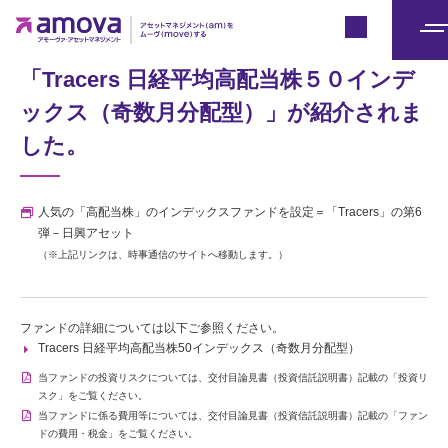
Japan
時事通信（2024年2月13日付）にて
メ
ニ
「Tracers 日経平均高配当株５０インデ
ュ
ックス（奇数月分配型）」が紹介されま
ー
した。
人気の「高配当株」のインデックスファンドを設定＝「Tracers」の第6
弾－日興アセット
（※上記リンクは、時事通信のサイトへ移動します。）
ファンドの詳細については以下ご参照ください。
Tracers 日経平均高配当株50インデックス（奇数月分配型）
当ファンドの投資リスクについては、交付目論見書（投資信託説明書）記載の「投資リ
スク」をご覧ください。
当ファンドに係る費用等については、交付目論見書（投資信託説明書）記載の「ファン
ドの費用・税金」をご覧ください。