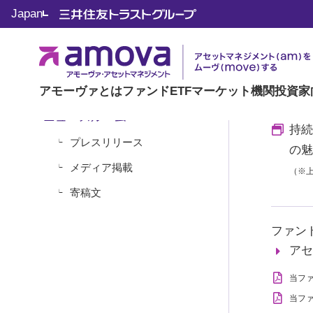
Japan
株式新
ファンドの特別レポートなど
「ア
マーケットや投資の知識
アモーヴァとは
ファンド
ETF
マーケット
機関投資家
ニュースルーム
持続
プレスリリース
の魅
メディア掲載
（※
寄稿文
ファン
アセ
当フ
当フ