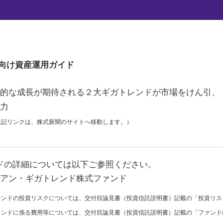
聞Web（2024年11月20日付）にて、
セアン・ギガトレンド株式ファンド」が紹介
向け
資産運用ガイド
的な成長が期待される２大ギガトレンドが市場をけん引、
力
上記リンクは、株式新聞のサイトへ移動します。）
ドの詳細については以下ご参照ください。
アン・ギガトレンド株式ファンド
ァンドの投資リスクについては、交付目論見書（投資信託説明書）記載の「投資リス
ァンドに係る費用等については、交付目論見書（投資信託説明書）記載の「ファンド