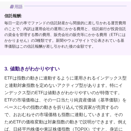
用語
信託報酬:
毎日一定の率でファンドの信託財産から間接的に差し引かれる運営費用
のことで、内訳は運用会社の運用にかかる費用と、信託銀行が投資信託
の資金を管理する際の費用、販売会社の販売等にかかる費用（ETFには
かかりません）の3種類です。新聞やウェブサイトで公表されている基
準価額はこの信託報酬が差し引かれた後の金額です。
3. 値動きがわかりやすい
ETFは指数の動きに連動するように運用されるインデックス型
と連動対象指数を定めないアクティブ型があります。特にイ
ンデックス型のETFは値動きがわかりやすいのが特徴です。
ETFの市場価格は、その一口当たり純資産価値（基準価額）を
ベースに今の指数の動きを折り込んで投資家が売買するの
で、おおむねその市場価格も指数に連動していきます。その
ためETFの価格変動は対象指数の動きで説明ができます。例え
ば、日経平均株価や東証株価指数（TOPIX）ですと、身近に