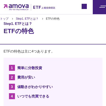
ETFトップ
Japan
メ
ニ
トップ
Step1. ETFとは？
ETFの特色
Step1. ETFとは？
ュ
ETFの特色
ー
ETFの特色は主に4つあります。
1
簡単に分散投資
2
費用が安い
3
値動きがわかりやすい
4
いつでも売買できる