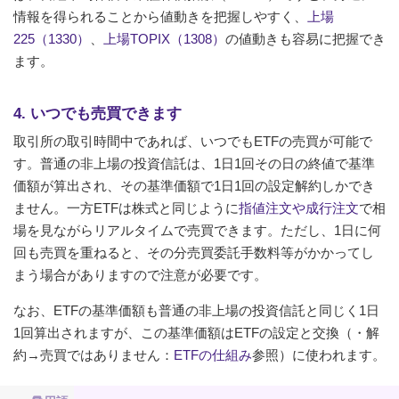
情報を得られることから値動きを把握しやすく、
上場
225（1330）
、
上場TOPIX（1308）
の値動きも容易に把握でき
ます。
4. いつでも売買できます
取引所の取引時間中であれば、いつでもETFの売買が可能で
す。普通の非上場の投資信託は、1日1回その日の終値で基準
価額が算出され、その基準価額で1日1回の設定解約しかでき
ません。一方ETFは株式と同じように
指値注文や成行注文
で相
場を見ながらリアルタイムで売買できます。ただし、1日に何
回も売買を重ねると、その分売買委託手数料等がかかってし
まう場合がありますので注意が必要です。
なお、ETFの基準価額も普通の非上場の投資信託と同じく1日
1回算出されますが、この基準価額はETFの設定と交換（・解
約→売買ではありません：
ETFの仕組み
参照）に使われます。