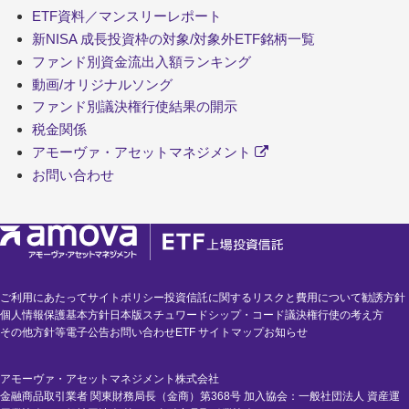
ETF資料／マンスリーレポート
新NISA 成長投資枠の対象/対象外ETF銘柄一覧
ファンド別資金流出入額ランキング
動画/オリジナルソング
ファンド別議決権行使結果の開示
税金関係
アモーヴァ・アセットマネジメント
お問い合わせ
ご利用にあたって
サイトポリシー
投資信託に関するリスクと費用について
勧誘方針
個人情報保護基本方針
日本版スチュワードシップ・コード
議決権行使の考え方
その他方針等
電子公告
お問い合わせ
ETF サイトマップ
お知らせ
アモーヴァ・アセットマネジメント株式会社
金融商品取引業者 関東財務局長（金商）第368号 加入協会：一般社団法人 資産運