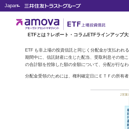
Japan
トップ
Step4. 購入後は？
ETFの分配金って何？
Step4. 購入後は？
ETFの分配金って何？
ETFとは？
レポート・コラム
ETFラインアップ
大
ETF も非上場の投資信託と同じく分配金が支払われ
期間中に、信託財産に生じた配当、受取利息その他こ
の合計額を控除した額の全額について、分配が行なわ
分配金受領のためには、権利確定日にＥＴＦの所有者