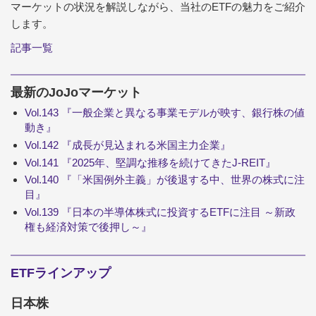
マーケットの状況を解説しながら、当社のETFの魅力をご紹介
します。
記事一覧
最新のJoJoマーケット
Vol.143 『一般企業と異なる事業モデルが映す、銀行株の値
動き』
Vol.142 『成長が見込まれる米国主力企業』
Vol.141 『2025年、堅調な推移を続けてきたJ-REIT』
Vol.140 『「米国例外主義」が後退する中、世界の株式に注
目』
Vol.139 『日本の半導体株式に投資するETFに注目 ～新政
権も経済対策で後押し～』
ETFラインアップ
日本株