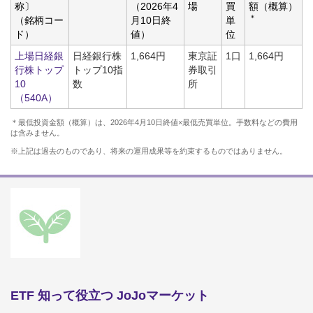
称〕
（2026年4
場
買
額（概算）
＊
（銘柄コー
月10日終
単
ド）
値）
位
上場日経銀
日経銀行株
1,664円
東京証
1口
1,664円
行株トップ
トップ10指
券取引
10
数
所
（540A）
＊最低投資金額（概算）は、2026年4月10日終値×最低売買単位。手数料などの費用
は含みません。
※上記は過去のものであり、将来の運用成果等を約束するものではありません。
ETF 知って役立つ JoJoマーケット