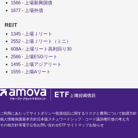
1566 - 上場新興国債
1677 - 上場外債
REIT
1345 - 上場Ｊリート
2552 - 上場Ｊリート（ミニ）
608A - 上場リート高利回り30
2566 - 上場ESGリート
1495 - 上場アジアリート
1555 - 上場Aリート
ご利用にあたって
サイトポリシー
投資信託に関するリスクと費用について
勧誘方針
個人情報保護基本方針
日本版スチュワードシップ・コード
議決権行使の考え方
その他方針等
電子公告
お問い合わせ
ETF サイトマップ
お知らせ