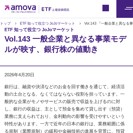
ETFトップ
Japan
メ
ニ
トップ
ETF 知って役立つ JoJoマーケット
Vol.143 『一般企業と異
ETF 知って役立つ JoJoマーケット
ュ
Vol.143 一般企業と異なる事業モデ
ー
ルが映す、銀行株の値動き
2026年4月20日
銀行は、融資や決済などのお金を回す働きを通じて、経済活
動の土台となる、なくてはならない役割を担っています。一
般的な企業がモノやサービスの販売で収益を上げるのに対
し、銀行の収益は、主として預金を集めて貸し出す（預貸）
業務に支えられており、金利動向の影響を受けやすいという
特性があります。一方で近年の日本の銀行は、業務範囲に係
る規制（業際規制）の緩和や金融技術の進展を背景に、預貸