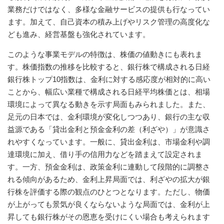
業務だけではなく、多様な金融サービスの提供も行なってい
ます。加えて、自己資本の積み上げやリスク管理の高度化な
ども進み、経営基盤も強化されています。
このような事業モデルの特徴は、株価の値動きにも表れま
す。株価指数の推移を比較すると、銀行株で構成される日経
銀行株トップ10指数は、金利に対する感応度が相対的に高い
ことから、幅広い業種で構成される日経平均株価とは、相場
環境によって異なる動きを示す局面もみられました。また、
足元の日本では、金利環境が変化しつつあり、銀行の主な収
益源である「貸出金利と預金金利の差（利ざや）」が意識さ
れやすくなっています。一般に、貸出金利は、市場金利や調
達環境に加え、借り手の信用力などを踏まえて設定されま
す。一方、預金金利は、政策金利に連動して段階的に調整さ
れる傾向があるため、金利上昇局面では、利ざやの拡大が銀
行株を評価する際の観点のひとつとなります。ただし、物価
が上がっても景気が良くならないような局面では、金利が上
昇しても銀行株がその恩恵を受けにくい場合も考えられます