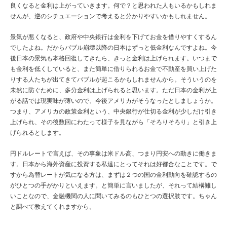
良くなると金利は上がっていきます。何で？と思われた人もいるかもしれま
せんが、逆のシチュエーションで考えると分かりやすいかもしれません。
景気が悪くなると、政府や中央銀行は金利を下げてお金を借りやすくするん
でしたよね。だからバブル崩壊以降の日本はずっと低金利なんですよね。今
後日本の景気も本格回復してきたら、きっと金利は上げられます。いつまで
も金利を低くしていると、また簡単に借りられるお金で不動産を買い上げた
りする人たちが出てきてバブルが起こるかもしれませんから。そういうのを
未然に防ぐために、多分金利は上げられると思います。ただ日本の金利が上
がる話では現実味が薄いので、今後アメリカがそうなったとしましょうか。
つまり、アメリカの政策金利という、中央銀行が仕切る金利が少しだけ引き
上げられ、その後数回にわたって様子を見ながら「そろりそろり」と引き上
げられるとします。
円ドルレートで言えば、その事象は米ドル高、つまり円安への動きに働きま
す。日本から海外資産に投資する私達にとってそれは好都合なことです。で
すから為替レートが気になる方は、まずは２つの国の金利動向を確認するの
がひとつの手がかりといえます。と簡単に言いましたが、それって結構難し
いことなので、金融機関の人に聞いてみるのもひとつの選択肢です。ちゃん
と調べて教えてくれますから。