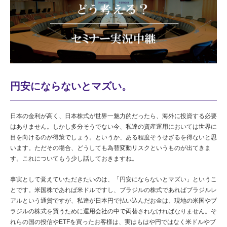
円安にならないとマズい。
日本の金利が高く、日本株式が世界一魅力的だったら、海外に投資する必要
はありません。しかし多分そうでない今、私達の資産運用においては世界に
目を向けるのが得策でしょう。というか、ある程度そうせざるを得ないと思
います。ただその場合、どうしても為替変動リスクというものが出てきま
す。これについてもう少し話しておきますね。
事実として覚えていただきたいのは、「円安にならないとマズい」というこ
とです。米国株であれば米ドルですし、ブラジルの株式であればブラジルレ
アルという通貨ですが、私達が日本円で払い込んだお金は、現地の米国やブ
ラジルの株式を買うために運用会社の中で両替されなければなりません。そ
れらの国の投信やETFを買ったお客様は、実はもはや円ではなく米ドルやブ