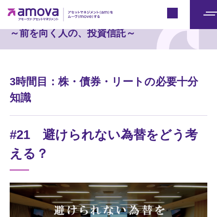
セミナー実況中継
Japan
メ
～前を向く人の、投資信託～
ニ
ュ
ー
3時間目：株・債券・リートの必要十分
知識
#21 避けられない為替をどう考
える？