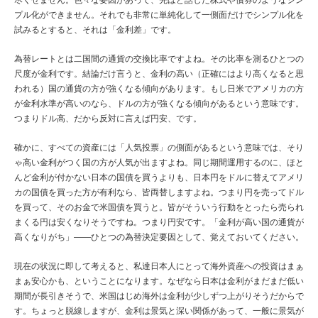
尽くせません。色々な要因があって、先ほど話した株式や債券のようなシン
プル化ができません。それでも非常に単純化して一側面だけでシンプル化を
試みるとすると、それは「金利差」です。
為替レートとは二国間の通貨の交換比率ですよね。その比率を測るひとつの
尺度が金利です。結論だけ言うと、金利の高い（正確にはより高くなると思
われる）国の通貨の方が強くなる傾向があります。もし日米でアメリカの方
が金利水準が高いのなら、ドルの方が強くなる傾向があるという意味です。
つまりドル高、だから反対に言えば円安、です。
確かに、すべての資産には「人気投票」の側面があるという意味では、そり
ゃ高い金利がつく国の方が人気が出ますよね。同じ期間運用するのに、ほと
んど金利が付かない日本の国債を買うよりも、日本円をドルに替えてアメリ
カの国債を買った方が有利なら、皆両替しますよね。つまり円を売ってドル
を買って、そのお金で米国債を買うと。皆がそういう行動をとったら売られ
まくる円は安くなりそうですね。つまり円安です。「金利が高い国の通貨が
高くなりがち」――ひとつの為替決定要因として、覚えておいてください。
現在の状況に即して考えると、私達日本人にとって海外資産への投資はまぁ
まぁ安心かも、ということになります。なぜなら日本は金利がまだまだ低い
期間が長引きそうで、米国はじめ海外は金利が少しずつ上がりそうだからで
す。ちょっと脱線しますが、金利は景気と深い関係があって、一般に景気が