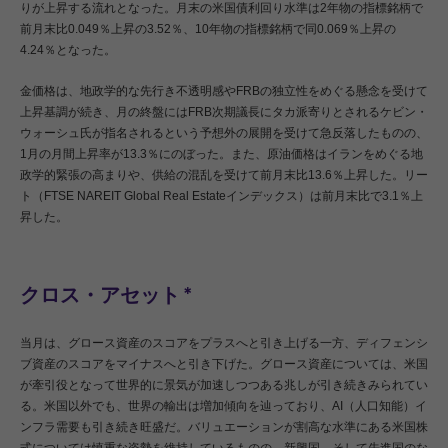
りが上昇する流れとなった。月末の米国債利回り水準は2年物の指標銘柄で
前月末比0.049％上昇の3.52％、10年物の指標銘柄で同0.069％上昇の
4.24％となった。
金価格は、地政学的な先行き不透明感やFRBの独立性をめぐる懸念を受けて
上昇基調が続き、月の終盤にはFRB次期議長にタカ派寄りとされるケビン・
ウォーシュ氏が指名されるという予想外の展開を受けて急反落したものの、
1月の月間上昇率が13.3％にのぼった。また、原油価格はイランをめぐる地
政学的緊張の高まりや、供給の混乱を受けて前月末比13.6％上昇した。リー
ト（FTSE NAREIT Global Real Estateインデックス）は前月末比で3.1％上
昇した。
クロス・アセット
＊
当月は、グロース資産のスコアをプラスへと引き上げる一方、ディフェンシ
ブ資産のスコアをマイナスへと引き下げた。グロース資産については、米国
が牽引役となって世界的に景気が加速しつつある兆しが引き続きみられてい
る。米国以外でも、世界の輸出は増加傾向を辿っており、AI（人口知能）イ
ンフラ需要も引き続き旺盛だ。バリュエーションが割高な水準にある米国株