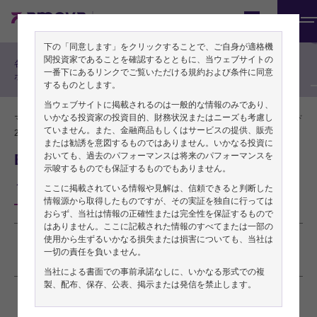
期間投資家の方向け
Japan
メ
マルチアセット戦略、その他
下の「同意します」をクリックすることで、ご自身が適格機
ニ
関投資家であることを確認するとともに、当ウェブサイトの
各戦略チームによるリサーチレ
ュ
一番下にあるリンクでご覧いただける規約および条件に同意
ポート
するものとします。
ー
当ウェブサイトに掲載されるのは一般的な情報のみであり、
いかなる投資家の投資目的、財務状況またはニーズも考慮し
マルチアセット・チーム
PDFをダウンロード
ていません。また、金融商品もしくはサービスの提供、販売
2026年03月03日
または勧誘を意図するものではありません。いかなる投資に
おいても、過去のパフォーマンスは将来のパフォーマンスを
Balancing Act 2026年2月
示唆するものでも保証するものでもありません。
～リスク・オン姿勢が続く～
ここに掲載されている情報や見解は、信頼できると判断した
情報源から取得したものですが、その実証を独自に行っては
おらず、当社は情報の正確性または完全性を保証するもので
はありません。ここに記載された情報のすべてまたは一部の
使用から生ずるいかなる損失または損害についても、当社は
本稿は2026年2月27日発行の英語レポート「
Balancing Act
」の日本語訳です。内
一切の責任を負いません。
容については英語による原本が日本語版に優先します。
当社による書面での事前承諾なしに、いかなる形式での複
製、配布、保存、公表、掲示または発信を禁止します。