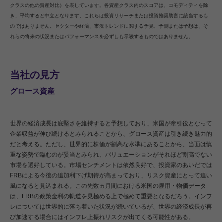
クラスの他の資産対比）を表しています。各資産クラス内のスコアは、コモディティを除
き、平均すると中立となります。これらは投資リサーチまたは投資推奨助言に該当するも
のではありません。セクターや経済、市況トレンドに関する予見、予測または予想は、そ
れらの将来の状況またはパフォーマンスを必ずしも示唆するものではありません。
当社の見方
グロース資産
世界の経済成長は底堅さを維持すると予想しており、米国が牽引役となって
企業収益が伸び続けるとみられることから、グロース資産は引き続き魅力的
だと考える。ただし、世界的に株価が割高な水準にあることから、当面は慎
重な姿勢で臨むのが妥当とみられ、バリュエーションがそれほど割高でない
市場を選好している。市場センチメントは依然良好で、投資家のあいだでは
FRBによる今後の追加利下げ期待が高まっており、リスク資産にとって追い
風になると見込まれる。この先数ヵ月間における米国の雇用・物価データ
は、FRBの政策金利の軌道を見極める上で極めて重要となるだろう。インフ
レについては世界的に落ち着いた状況が続いているが、世界の経済成長が再
び加速する場合にはインフレ上振れリスクが出てくる可能性がある。