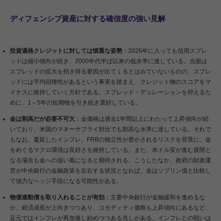
ディフェンシブ資産に対する確信度の強い見解
投資適格クレジットに対しては慎重な姿勢
：2026年に入っても信用スプレ
ッドは縮小傾向が続き、2000年代半ば以来の低水準に達している。当面は
スプレッドの拡大を招き得る要因が出てくるとはみていないものの、スプレ
ッドには平均回帰性があるという事実を踏まえ、クレジット物のスコアをマ
イナスに維持していく方針である。スプレッド・デュレーションを抑えるた
めに、1～5年の短期物を引き続き選好している。
金は割高だが必要不可欠
：金価格は過去1年間以上にわたって上昇傾向が続
いておリ、米国のマネーサプライ対比でも割高な水準に達している。それで
もなお、蔓延したインフレ、FRBの独立性が脅かされるリスクを背景に、金
をめぐるマクロ環境は良好さを維持している。また、米ドル安が進む展開と
なる場合も金への追い風になると期待される。こうしたなか、政府の財政運
営が中央銀行の金融政策を左右する状況となれば、金はソブリン債と比較し
て強力なヘッジ手段になる可能性がある。
物価連動債を取り入れることが有効
：主要中央銀行が金融緩和を進めるな
か、経済成長が上向きつつあり、コモディティ価格も上昇傾向にあるなど、
足元ではインフレが再加速し始めつつある兆しがある。インフレとの戦いは