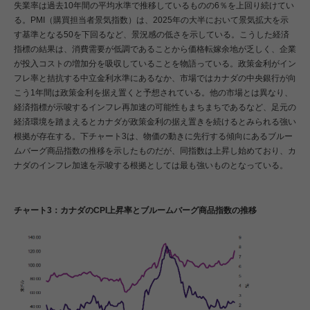
失業率は過去10年間の平均水準で推移しているものの6％を上回り続けてい
る。PMI（購買担当者景気指数）は、2025年の大半において景気拡大を示
す基準となる50を下回るなど、景況感の低さを示している。こうした経済
指標の結果は、消費需要が低調であることから価格転嫁余地が乏しく、企業
が投入コストの増加分を吸収していることを物語っている。政策金利がイン
フレ率と拮抗する中立金利水準にあるなか、市場ではカナダの中央銀行が向
こう1年間は政策金利を据え置くと予想されている。他の市場とは異なり、
経済指標が示唆するインフレ再加速の可能性もまちまちであるなど、足元の
経済環境を踏まえるとカナダが政策金利の据え置きを続けるとみられる強い
根拠が存在する。下チャート3は、物価の動きに先行する傾向にあるブルー
ムバーグ商品指数の推移を示したものだが、同指数は上昇し始めており、カ
ナダのインフレ加速を示唆する根拠としては最も強いものとなっている。
チャート3：カナダのCPI上昇率とブルームバーグ商品指数の推移