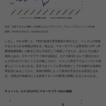
出所：信頼できると判断した情報をもとにアモーヴァ・アセットマネジメントが作成
期間：2016年1月31日～2026年1月31日
しかし、それを除くと、PMIの低迷や景気動向の弱さなど、インフレが加速
するとみられる根拠は弱まる。例えば、マネーサプライは歴史的にCPI（消
費者物価指数）の動きに18ヵ月先行して推移してきたが、足もとでは減少
傾向にある。マネーサプライM2の低迷は、カナダ経済において貸出がほと
んど行われていないことを示唆しており、そうした状況下ではインフレが加
速しにくいとみられる。足元ではインフレ率が依然として中央銀行の目標水
準近辺にあることから、米国の関税によって経済が圧迫される状況となれ
ば、当面は中央銀行による政策スタンスの変更が困難になるとみられる。
チャート4：カナダのCPIとマネーサプライM2の推移