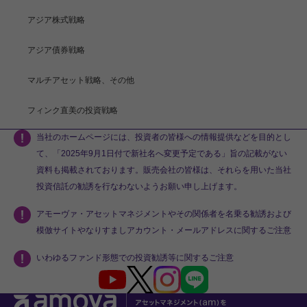
アジア株式戦略
アジア債券戦略
マルチアセット戦略、その他
フィンク直美の投資戦略
当社のホームページには、投資者の皆様への情報提供などを目的とし
て、「2025年9月1日付で新社名へ変更予定である」旨の記載がない
資料も掲載されております。販売会社の皆様は、それらを用いた当社
投資信託の勧誘を行なわないようお願い申し上げます。
アモーヴァ・アセットマネジメントやその関係者を名乗る勧誘および
模倣サイトやなりすましアカウント・メールアドレスに関するご注意
いわゆるファンド形態での投資勧誘等に関するご注意
Youtube
X
Instagram
LINE