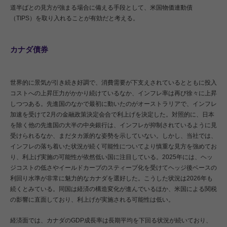
道半ばとの見方が強まる場合に備える手段として、米国物価連動債
（TIPS）を取り入れることが有効だと考える。
カナダ債券
世界的に景気が引き続き好調で、消費需要が下支えされているとともに投入
コストへの上昇圧力がかかり続けているなか、インフレ率は再び徐々に上昇
しつつある。先進国のなかで最初に動いたのがオーストラリアで、インフレ
加速を受けて2月の金融政策決定会合で利上げを決定した。対照的に、日本
を除く他の先進国の大半の中央銀行は、インフレが抑制されているように見
受けられるなか、まだタカ派的な姿勢を示していない。しかし、当社では、
インフレの落ち着いた状況が続く可能性についてより慎重な見方を強めてお
り、利上げ実施の可能性が依然低い国に注目している。2025年には、ヘッ
ジコストの低さやイールドカーブのスティープ化を受けてヘッジ後ベースの
利回り水準が非常に魅力的なカナダを選好した。こうした状況は2026年も
続くとみている。同国は経済の構造変化が進んでいるほか、米国による関税
の影響に直面しており、利上げが実施される可能性は低い。
経済面では、カナダのGDP成長率は長期平均を下回る状況が続いており、