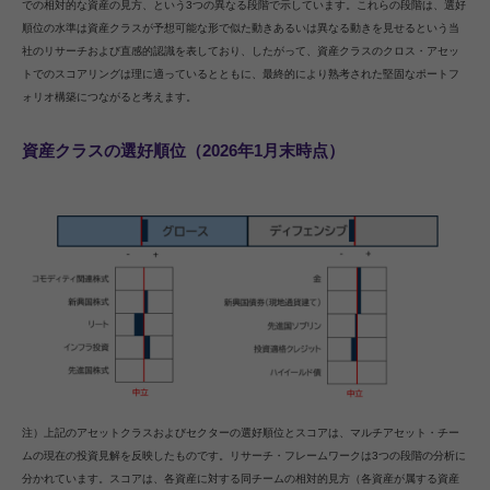
での相対的な資産の見方、という3つの異なる段階で示しています。これらの段階は、選好
順位の水準は資産クラスが予想可能な形で似た動きあるいは異なる動きを見せるという当
社のリサーチおよび直感的認識を表しており、したがって、資産クラスのクロス・アセッ
トでのスコアリングは理に適っているとともに、最終的により熟考された堅固なポートフ
ォリオ構築につながると考えます。
資産クラスの選好順位（2026年1月末時点）
注）上記のアセットクラスおよびセクターの選好順位とスコアは、マルチアセット・チー
ムの現在の投資見解を反映したものです。リサーチ・フレームワークは3つの段階の分析に
分かれています。スコアは、各資産に対する同チームの相対的見方（各資産が属する資産