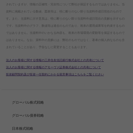
されていますが、情報の正確性・完全性について弊社が保証するものではありません。当
資料に掲載されている数値、図表等は、特に断りのない限り当資料作成日現在のもので
す。また、当資料に示す意見は、特に断りのない限り当資料作成日現在の見解を示すもの
です。当資料中のグラフ、数値等は過去のものであり、将来の運用成果等を約束するもの
ではありません。当資料中のいかなる内容も、将来の市場環境の変動等を保証するもので
はありません。なお、資料中の見解には、弊社のものではなく、著者の個人的なものも含
まれていることがあり、予告なしに変更することもあります。
法人のお客様に関する情報の三井住友信託銀行株式会社との共有について
法人のお客様に関する情報のアモーヴァ証券株式会社との共有について
投資顧問契約及び投資一任契約にかかる留意事項はこちらをご覧ください
グローバル株式戦略
グローバル債券戦略
日本株式戦略