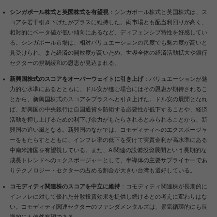
シンガポール株式と英国株式を有望視
：シンガポール株式と英国株式は、ス
コアを若干引き下げたがプラスに維持した。両市場とも配当利回りが高く、
相対的にベータ値が低い傾向にあるなど、ディフェンシブ特性を好感してい
る。シンガポール市場は、相対バリュエーションの尺度でも魅力度が高いと
見受けられ、また経済の開放度が高いため、世界全体の経済活動拡大や銀行
セクターの規制緩和の恩恵が見込まれる。
新興国株式のスコアをオーバーウェイトに引き上げ
：バリュエーションが魅
力的な水準にあるとともに、ドル安が進む場合にはその恩恵が期待されるこ
とから、新興国株式のスコアをプラスへと引き上げた。ドル安の展開となれ
ば、新興国の中央銀行は自国通貨を防衛する必要性が低下することや、経済
活動を押し上げるための利下げ余力がもたらされるとみられることから、新
興国の追い風となる。新興国のなかでは、コモディティへのエクスポージャ
ーをもたらすとともに、インフレ率の低下を受けて実質金利が高水準にある
中南米諸国を有望視している。また、AI関連の設備投資展開という長期的な
成長トレンドへのエクスポージャーとして、半導体の主要サプライヤーであ
りテクノロジー・セクターの占める割合が大きい台湾も選好している。
コモディティ関連株のスコアを中立に維持
：コモディティ関連株が長期的に
インフレに対して優れた分散投資効果を提供し続けるとの考えに変わりはな
い。コモディティ関連セクターのファンダメンタルズは、景気循環的にも長
期的にも依然有望である。