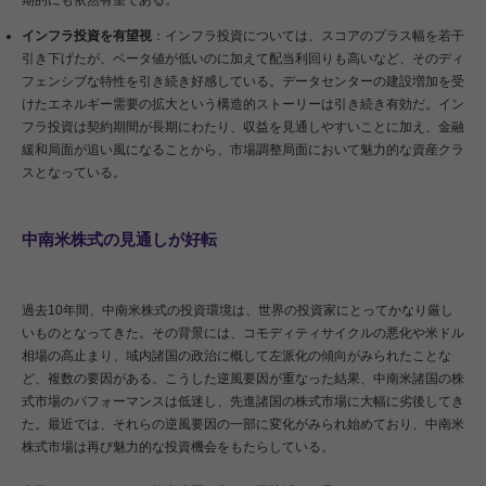
インフラ投資を有望視
：インフラ投資については、スコアのプラス幅を若干
引き下げたが、ベータ値が低いのに加えて配当利回りも高いなど、そのディ
フェンシブな特性を引き続き好感している。データセンターの建設増加を受
けたエネルギー需要の拡大という構造的ストーリーは引き続き有効だ。イン
フラ投資は契約期間が長期にわたり、収益を見通しやすいことに加え、金融
緩和局面が追い風になることから、市場調整局面において魅力的な資産クラ
スとなっている。
中南米株式の見通しが好転
過去10年間、中南米株式の投資環境は、世界の投資家にとってかなり厳し
いものとなってきた。その背景には、コモディティサイクルの悪化や米ドル
相場の高止まり、域内諸国の政治に概して左派化の傾向がみられたことな
ど、複数の要因がある。こうした逆風要因が重なった結果、中南米諸国の株
式市場のパフォーマンスは低迷し、先進諸国の株式市場に大幅に劣後してき
た。最近では、それらの逆風要因の一部に変化がみられ始めており、中南米
株式市場は再び魅力的な投資機会をもたらしている。