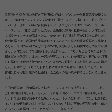
政策面や地政学面の先行き不透明感の強まりを受けた分散投資需要が続くな
か、2026年のディフェンシブ資産は好調なスタートを切った。1月のブルー
ムバーグ・グローバル総合債券インデックスは前月末比で0.94％（米ドル・
ベース、以下同様）上昇したほか、金価格は好調な推移を続け、月末にかけ
てボラティリティが高まったにもかかわらず月間上昇率が13.3％に達した。
金利市場では、米国の失業率が低下するとともに経済成長が底堅さを維持す
るなか、米国の金融政策は引き締め的な状態がより長期化するとの見方が強
まり、月末にかけて米国債利回りが上昇した。FRBは1月会合で政策金利の
据え置きを決定し、また、一部の理事は、インフレが想定より根強いと判明
した場合には金融政策のさらなる引き締めを再検討する可能性があると示唆
した。日本では、2月に行われた解散総選挙で与党が圧勝したことで、高市
首相は自らが推し進める拡張的財政政策への追い風を得ることになるとみら
れる。
今回の選挙後、円相場は財政拡大リスクをよそに急上昇した。一方、2月に
は日本国債利回りが低下したが、それを上回るペースで米国債利回りが低下
し、日米金利差が縮小する結果となった。今月の当レポートでは、世界的に
インフレが再加速の兆しを示しているなか、利上げ実施の可能性が最も低い
とみている市場の1であるカナダについて取り上げる。