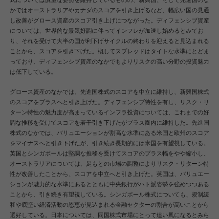
式については慎重な姿勢を維持しているものの、新興国、そして先進国のな
かではオーストラリアやカナダのスコアを引き上げるなど、幅広い国の見通
し改善がグロース資産のスコア引き上げにつながった。ディフェンシブ資産
については、世界的な景気好調に伴ってインフレが加速し始めるとみてお
り、それを受けて大半の国が利下げサイクルの終わりを迎えると見込まれる
ことから、スコアを引き下げた。概してスプレッドはタイトな水準にとどま
っており、ディフェンシブ資産のなかでもよりリスクの高い分野の投資魅力
は低下している。
グロース資産のなかでは、先進国株式のスコアを中立に維持し、新興国株式
のスコアをプラスへと引き上げた。ディフェンシブ特性を有し、リスク・リ
ターン特性の魅力度が高まっているインフラ投資については、これまでの好
調な推移を受けてスコアを若干引き下げたがプラス圏内に維持した。先進国
株式のなかでは、バリュエーションが割高な水準にある米国と欧州のスコア
をマイナスへと引き下げたが、引き続き長期的には米国を有望視している。
英国とシンガポールは堅調な推移を受けてスコアのプラス幅をやや縮小し、
オーストラリアについては、足もとの市場の調整によりリスク・リターン特
性が改善したことから、スコアを中立へと引き上げた。英国は、バリュエー
ションが魅力的な水準にあるとともに中央銀行がハト派姿勢を強めつつある
ことから、引き続き有望視している。シンガポール株式についても、規制緩
和や底堅い経済活動の恩恵が見込まれる金融セクターの割合が高いことから
選好している。日本については、同国株式市場にとって追い風になるとみら