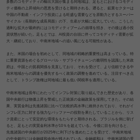
多数のコモディティの輸出大国が集まる同地域は、足もとにおけるコモディ
ティ価格の上昇傾向の恩恵を受けると期待される。遡ると、鉱業セクターは
中国の不動産・インフラ投資による旺盛な需要などを原動力とするスーパー
サイクル（長期的な成長局面）の下、生産が大幅に拡大していた。こうした
過剰な拡大が最終的にはコモディティブームの崩壊を招き、その後は過小投
資状態が続いた。足もとでは、AI投資の台頭に伴ってコモディティ需要が拡
大・継続しており、中南米地域への追い風になる可能性がある。
また、米国の場合を初めとして、同地域の戦略的重要性は高まっている。特
に重要資源をめぐるグローバル・サプライチェーンの脆弱性を認識した米政
府は、中国との貿易関係を見直しており、それを受けて、より信頼できる中
南米地域からの調達を優先するべく政策の調整を進めている。注目すべき点
として、トランプ政権は同地域に最も低い関税率を適用している。
中南米地域は長年にわたってインフレ対策に取り組んできた歴史があり、各
国中央銀行は物価上昇を警戒した正統派の金融政策を採用してきた。その結
果、実質金利は先進諸国に比べて比較的高水準に維持されており、それがイ
ンフレ圧力に対する強力なバッファーの役割を果たしていることから、リス
ク資産にとって安定的な環境をもたらすと期待される。ブラジルを例に挙げ
ると、足もとの実質金利水準が10％を超えている。今後に目を向けると、
先進諸国の中央銀行が2025年に利下げを進めたことを受けて、中南米地域
の中央銀行には金融緩和余地が残されている。金融緩和は、中南米諸国の景