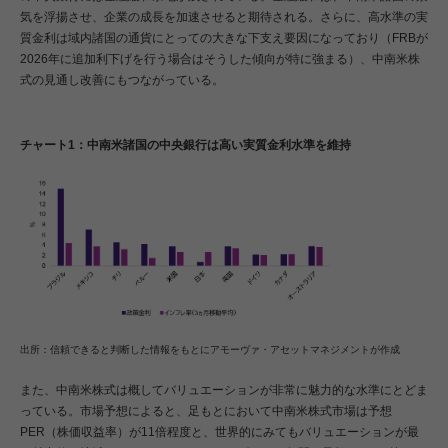
気を浮揚させ、企業の成長を加速させると期待される。さらに、高水準の実
質金利は域内諸国の通貨にとっての大きな下支え要因になっており（FRBが
2026年に追加利下げを行う場合はそうした傾向が特に強まる）、中南米株
式の見通し改善にもつながっている。
チャート1：中南米諸国の中央銀行は高い実質金利水準を維持
出所：信頼できると判断した情報をもとにアモーヴァ・アセットマネジメントが作成
また、中南米株式は概してバリュエーションが非常に魅力的な水準にとどま
っている。市場予想によると、足もとにおいて中南米株式市場は予想
PER（株価収益率）が11倍程度と、世界的にみてもバリュエーションが最