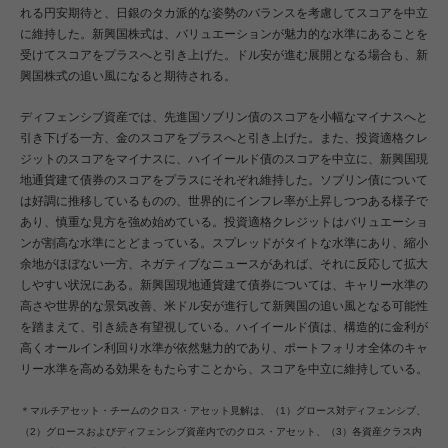
れる円安期待と、日銀のタカ派的な姿勢のバランスを考慮してスコアを中立
に維持した。新興国株式は、バリュエーションが魅力的な水準にあることを
受けてスコアをプラスへと引き上げた。ドル安が進む展開となる場合も、新
興国株式の追い風になると期待される。
ディフェンシブ資産では、先進国ソブリン債のスコアを小幅なマイナスへと
引き下げる一方、金のスコアをプラスへと引き上げた。また、投資適格クレ
ジットのスコアをマイナスに、ハイイールド債のスコアを中立に、新興国現
地通貨建て債券のスコアをプラスにそれぞれ維持した。ソブリン債について
は好調に推移しているものの、世界的にインフレ率が上昇しつつある様子で
あり、慎重な見方を強め始めている。投資適格クレジットはバリュエーショ
ンが割高な水準にとどまっている。スプレッドがタイトな水準にあり、縮小
余地がほぼない一方、ネガティブなニュースがあれば、それに反応して拡大
しやすい状況にある。新興国現地通貨建て債券については、キャリー水準の
高さや世界的な景気改善、米ドル安が進行して新興国の追い風となる可能性
を踏まえて、引き続き有望視している。ハイイールド債は、構造的に金利が
高くオールイン利回り水準が依然魅力的であり、ポートフォリオ全体のキャ
リー水準を高める効果をもたらすことから、スコアを中立に維持している。
＊マルチアセット・チームのクロス・アセット見解は、（1）グロース対ディフェンシブ、
（2）グロースおよびディフェンシブ資産内でのクロス・アセット、（3）各資産クラス内