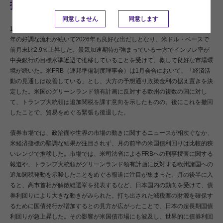
投資環境概観
同意しません
同意します
1月のグローバル株式市場（MSCI All Country Worldインデックス）は、前
年の好調な流れが続いて2026年も良好な出だしとなり、米ドル・ベースで
前月末比2.9％上昇した。景気加速期待が強まっている一方でインフレ率が
中央銀行の目標水準近辺で推移していることを受けて、概して良好な市場環
境が続いた。米FRB（連邦準備制度理事会）は1月会合において、「経済活
動の見通しは改善している」とし、大方の予想通り政策金利の据え置きを決
定した。米国のグリーンランド領有計画に反対する欧州の複数の国に対し
て、トランプ大統領は追加関税を課す意向を示したものの、後にこれを撤回
したことで、貿易をめぐる緊張も後退した。
債券市場では、政治面や世界の市場の動きに関するニュースが相次ぐなか、
米経済指標の堅調な結果が注目されず、月の前半の米国債利回りは比較的狭
いレンジで推移した。市場では、米司法省によるFRBへの刑事捜査に関する
報道や、トランプ大統領がグリーンランド領有計画に反対する欧州諸国への
追加関税発動を示唆したことをめぐる報道に注目が集まった。月の後半に入
ると、高市首相が解散総選挙を発表するなど、日本国内の動向を受けて、債
券利回りにより大きな動きがみられた。打ち出された減税案の財源を確保す
るために国債発行が増加するとの見方が広がったことで、日本の超長期国債
利回りが急上昇した。その影響が米国債市場にも波及し、世界的に債券利回