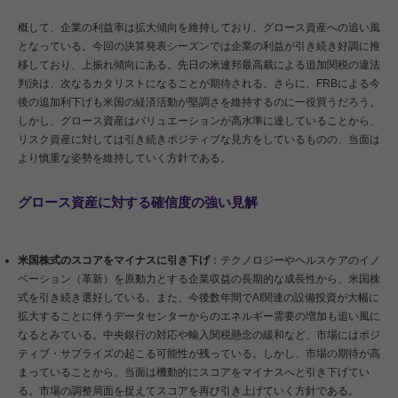
概して、企業の利益率は拡大傾向を維持しており、グロース資産への追い風
となっている。今回の決算発表シーズンでは企業の利益が引き続き好調に推
移しており、上振れ傾向にある。先日の米連邦最高裁による追加関税の違法
判決は、次なるカタリストになることが期待される。さらに、FRBによる今
後の追加利下げも米国の経済活動が堅調さを維持するのに一役買うだろう。
しかし、グロース資産はバリュエーションが高水準に達していることから、
リスク資産に対しては引き続きポジティブな見方をしているものの、当面は
より慎重な姿勢を維持していく方針である。
グロース資産に対する確信度の強い見解
米国株式のスコアをマイナスに引き下げ
：テクノロジーやヘルスケアのイノ
ベーション（革新）を原動力とする企業収益の長期的な成長性から、米国株
式を引き続き選好している。また、今後数年間でAI関連の設備投資が大幅に
拡大することに伴うデータセンターからのエネルギー需要の増加も追い風に
なるとみている。中央銀行の対応や輸入関税懸念の緩和など、市場にはポジ
ティブ・サプライズの起こる可能性が残っている。しかし、市場の期待が高
まっていることから、当面は機動的にスコアをマイナスへと引き下げてい
る。市場の調整局面を捉えてスコアを再び引き上げていく方針である。