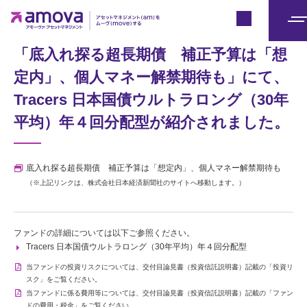
Japan
日本経済新聞（2026年5月29日 ）掲載
メ
ニ
「底入れ探る超長期債 補正予算は「想
ュ
定内」、個人マネー解禁期待も」にて、
ー
Tracers 日本国債ウルトラロング（30年
平均）年４回分配型が紹介されました。
底入れ探る超長期債 補正予算は「想定内」、個人マネー解禁期待も
（※上記リンクは、株式会社日本経済新聞社のサイトへ移動します。）
ファンドの詳細については以下ご参照ください。
Tracers 日本国債ウルトラロング（30年平均）年４回分配型
当ファンドの投資リスクについては、交付目論見書（投資信託説明書）記載の「投資リ
スク」をご覧ください。
当ファンドに係る費用等については、交付目論見書（投資信託説明書）記載の「ファン
ドの費用・税金」をご覧ください。