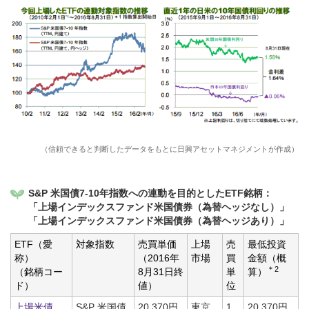
（信頼できると判断したデータをもとに日興アセットマネジメントが作成）
S&P 米国債7-10年指数への連動を目的としたETF銘柄：
「上場インデックスファンド米国債券（為替ヘッジなし）」
「上場インデックスファンド米国債券（為替ヘッジあり）」
ETF（愛
対象指数
売買単価
上場
売
最低投資
称）
（2016年
市場
買
金額（概
＊2
（銘柄コー
8月31日終
単
算）
ド）
値）
位
上場米債
S&P 米国債
20,370円
東京
1
20,370円