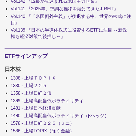
Vol.142 『成長が見込まれる米国主力企業』
Vol.141 『2025年、堅調な推移を続けてきたJ-REIT』
Vol.140 『「米国例外主義」が後退する中、世界の株式に注
目』
Vol.139 『日本の半導体株式に投資するETFに注目 ～新政
権も経済対策で後押し～』
ETFラインアップ
日本株
1308 - 上場ＴＯＰＩＸ
1330 - 上場２２５
1358 - 上場日経２倍
1399 - 上場高配当低ボラティリティ
1481 - 上場日本経済貢献
1490 - 上場高配当低ボラティリティ（βヘッジ）
1578 - 上場日経２２５（ミニ）
1586 - 上場TOPIX（除く金融）