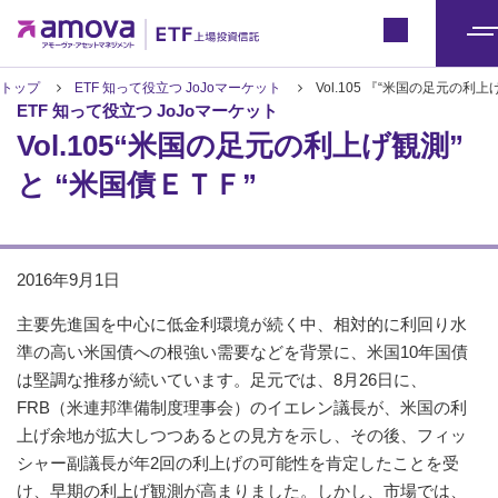
ETFトップ
Japan
メ
ニ
トップ
ETF 知って役立つ JoJoマーケット
Vol.105 『“米国の足元の利上
ETF 知って役立つ JoJoマーケット
ュ
Vol.105“米国の足元の利上げ観測”
ー
と “米国債ＥＴＦ”
2016年9月1日
主要先進国を中心に低金利環境が続く中、相対的に利回り水
準の高い米国債への根強い需要などを背景に、米国10年国債
は堅調な推移が続いています。足元では、8月26日に、
FRB（米連邦準備制度理事会）のイエレン議長が、米国の利
上げ余地が拡大しつつあるとの見方を示し、その後、フィッ
シャー副議長が年2回の利上げの可能性を肯定したことを受
け、早期の利上げ観測が高まりました。しかし、市場では、