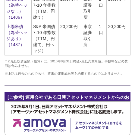
（為替ヘッ
7-10 年指数
証券
口
ジなし）
（TTM、円
取引
（1486）
建て）
所
上場米債
S&P 米国債
20,200円
東京
1
20,200円
（為替ヘッ
7-10 年指数
証券
口
ジあり）
（TTM、円
取引
（1487）
建て、円ヘ
所
ッジ）
＊2 最低投資金額（概算）は、2016年8月31日終値×最低売買単位。手数料などの費
用は含みません。
※上記は過去のものであり、将来の運用成果等を約束するものではありません。
[ご参考] 運用会社である日興アセットマネジメントからのお
知らせ