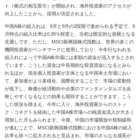
ト（株式の相互取引）が開始され、海外投資家のアクセスが
向上したことから、採用が決定されました。
中国A株の組入れは、6月と9月の2段階で進められる予定で、6
月時点の組入比率は0.39％程度と、当初は限定的な規模となる
見通しです。ただし、MSCI新興国株式指数は、世界の多くの
機関投資家がベンチマークに使用しており、今年行なわれる
組入れによって中国A株市場には多額の資金が流入するとされ
ています。こうした資金は中長期的な投資資金になるとみら
れるほか、現在個人投資家が主体となる中国本土市場におい
て、参加者がより多様化、国際化することで、市場の変動性
が低下し、株価が経済動向や企業のファンダメンタルズを反
映しやすくなるなどの効果も期待することができます。こう
した状況を踏まえ、今年に入り、海外投資家からのストッ
ク・コネクトを経由した中国A株市場への純資金流入が大きく
増加した月もみられます。今後、中国の市場開放や規制緩和
が進むことで、MSCI新興国株式指数における中国A株の組入
比率も徐々に拡大されると見込まれ、市場のさらなる成長が