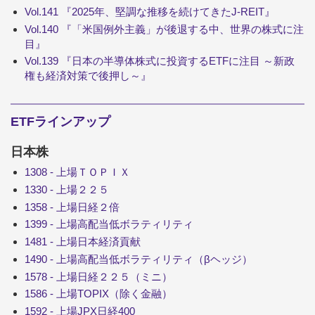
Vol.141 『2025年、堅調な推移を続けてきたJ-REIT』
Vol.140 『「米国例外主義」が後退する中、世界の株式に注
目』
Vol.139 『日本の半導体株式に投資するETFに注目 ～新政
権も経済対策で後押し～』
ETFラインアップ
日本株
1308 - 上場ＴＯＰＩＸ
1330 - 上場２２５
1358 - 上場日経２倍
1399 - 上場高配当低ボラティリティ
1481 - 上場日本経済貢献
1490 - 上場高配当低ボラティリティ（βヘッジ）
1578 - 上場日経２２５（ミニ）
1586 - 上場TOPIX（除く金融）
1592 - 上場JPX日経400