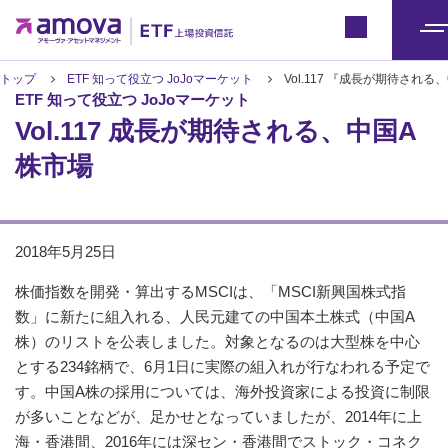
ETFトップ
Japan
メ
ニ
トップ
ETF 知って役立つ JoJoマーケット
Vol.117 『成長が期待され
ETF 知って役立つ JoJoマーケット
ュ
Vol.117 成長が期待される、中国A
ー
株市場
2018年5月25日
株価指数を開発・算出するMSCIは、「MSCI新興国株式指
数」に新たに組入れる、人民元建ての中国本土株式（中国A
株）のリストを公表しました。対象となるのは大型株を中心
とする234銘柄で、6月1日に実際の組入れが行なわれる予定で
す。中国A株の採用については、海外投資家による投資に制限
が多いことなどが、足かせとなっていましたが、2014年に上
海・香港間、2016年には深セン・香港間でストック・コネク