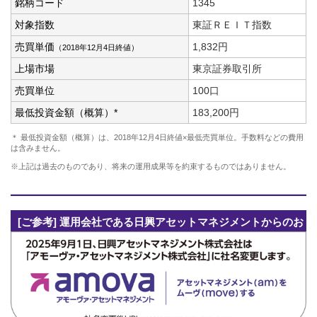
銘柄コード
1345
対象指数
東証ＲＥＩＴ指数
売買単価
1,832円
（2018年12月4日終値）
上場市場
東京証券取引所
売買単位
100口
最低投資金額（概算）*
183,200円
＊ 最低投資金額（概算）は、2018年12月4日終値×最低売買単位。手数料などの費用
は含みません。
※上記は過去のものであり、将来の運用成果等を約束するものではありません。
[ご参考] 運用会社である日興アセットマネジメントからのお
知らせ