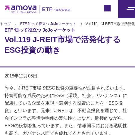
ETFトップ
Japan
メ
ニ
トップ
ETF 知って役立つ JoJoマーケット
Vol.119 『J-REIT市場で
ETF 知って役立つ JoJoマーケット
ュ
Vol.119 J-REIT市場で活発化する
ー
ESG投資の動き
2018年12月05日
昨今、J-REIT市場でESG投資の重要性が注目されています。
持続可能な成長のためにESG（環境、社会、ガバナンス）に
配慮している企業を重視・選別する投資のことを「ESG投
資」といいます。元来、J-REITは、不動産投資を通じて、社
会インフラの整備や物件の遵法性向上など、間接的ながら、
ESGの役割を担っています。また、情報開示における透明性
も高く、ガバナンス面でも優れてるとされています。