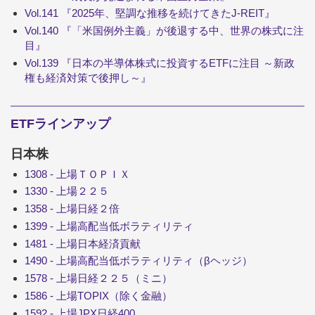
Vol.141 『2025年、堅調な推移を続けてきたJ-REIT』
Vol.140 『「米国例外主義」が後退する中、世界の株式に注
目』
Vol.139 『日本の半導体株式に投資するETFに注目 ～新政
権も経済対策で後押し～』
ETFラインアップ
日本株
1308 - 上場ＴＯＰＩＸ
1330 - 上場２２５
1358 - 上場日経２倍
1399 - 上場高配当低ボラティリティ
1481 - 上場日本経済貢献
1490 - 上場高配当低ボラティリティ（βヘッジ）
1578 - 上場日経２２５（ミニ）
1586 - 上場TOPIX（除く金融）
1592 - 上場JPX日経400