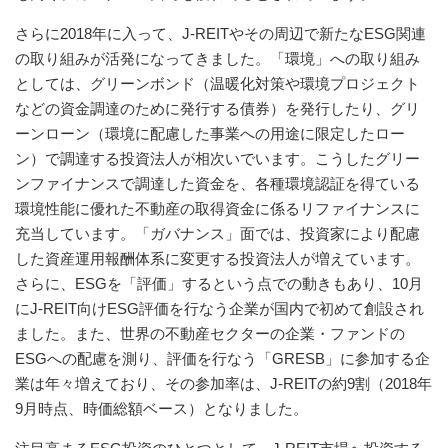
さらに2018年に入って、J-REITやその周辺で新たなESG関連
の取り組みが活発になってきました。「環境」への取り組み
としては、グリーンボンド（温暖化対策や環境プロジェクト
などの資金調達のために発行する債券）を発行したり、グリ
ーンローン（環境に配慮した事業への用途に限定したロー
ン）で調達する投資法人が相次いでいます。こうしたグリー
ンファイナンスで調達した資金を、各種環境認証を得ている
環境性能に優れた不動産の取得資金に係るリファイナンスに
充当しています。「ガバナンス」面では、投資家により配慮
した資産運用報酬体系に変更する投資法人が増えています。
さらに、ESGを「評価」するという点での動きもあり、10月
にJ-REIT向けESG評価を行なう企業が国内で初めて創設され
ました。また、世界の不動産セクターの企業・ファンドの
ESGへの配慮を測り、評価を行なう「GRESB」に参加する企
業は年々増えており、その参加率は、J-REITの約9割（2018年
9月時点、時価総額ベース）となりました。