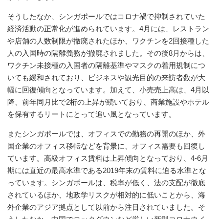
そうしたなか、シンガポールではコロナ禍で抑制されていた
経済活動の正常化が進められています。4月には、レストラン
や店舗の人数制限が撤廃されたほか、ワクチンを2回接種した
人の入国時の隔離義務が撤廃されました。その後8月からは、
ワクチン未接種の入国者の隔離基準やマスクの着用規制につ
いても緩和されており、ビジネスや観光目的の来訪者数が大
幅に回復傾向となっています。加えて、小売売上高は、4月以
降、前年同月比で2桁の上昇が続いており、商業施設やホテル
を保有するリートにとって追い風となっています。
またシンガポールでは、オフィスでの勤務の再開のほか、外
国企業のオフィス移転などを背景に、オフィス需要も回復し
ています。高級オフィス賃料は上昇傾向となっており、4-6月
期には直近の最高水準である2019年末の賃料に迫る水準とな
っています。シンガポールは、税率が低く、法の支配が徹底
されているほか、地政学リスクが相対的に低いことから、海
外企業のアジア拠点として以前から注目されていました。そ