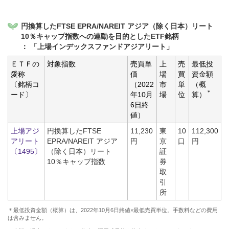
円換算したFTSE EPRA/NAREIT アジア（除く日本）リート
10％キャップ指数への連動を目的としたETF銘柄
： 「上場インデックスファンドアジアリート」
ＥＴＦの
対象指数
売買単
上
売
最低投
愛称
価
場
買
資金額
〔銘柄コ
（2022
市
単
（概
＊
ード〕
年10月
場
位
算）
6日終
値）
上場アジ
円換算したFTSE
11,230
東
10
112,300
アリート
EPRA/NAREIT アジア
円
京
口
円
〔1495〕
（除く日本）リート
証
10％キャップ指数
券
取
引
所
＊最低投資金額（概算）は、2022年10月6日終値×最低売買単位。手数料などの費用
は含みません。