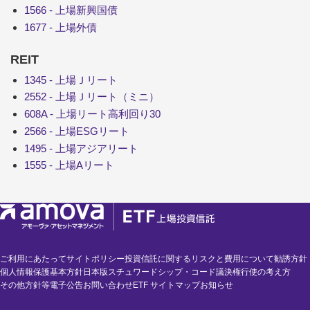
1566 - 上場新興国債
1677 - 上場外債
REIT
1345 - 上場Ｊリート
2552 - 上場Ｊリート（ミニ）
608A - 上場リート高利回り30
2566 - 上場ESGリート
1495 - 上場アジアリート
1555 - 上場Aリート
ご利用にあたって
サイトポリシー
投資信託に関するリスクと費用について
勧誘方針
個人情報保護基本方針
日本版スチュワードシップ・コード
議決権行使の考え方
その他方針等
電子公告
お問い合わせ
ETF サイトマップ
お知らせ