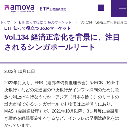
ETFトップ
Japan
メ
ニ
トップ
ETF 知って役立つ JoJoマーケット
Vol.134 『経済正常化を
ETF 知って役立つ JoJoマーケット
ュ
Vol.134 経済正常化を背景に、注目
ー
されるシンガポールリート
2022年10月11日
2022年に入り、FRB（連邦準備制度理事会）やECB（欧州中
央銀行）などの先進国の中央銀行がインフレ抑制のために急
激な利上げを行なうなか、アジア（日本を除く）のリートの
最大市場であるシンガポールでも物価は上昇傾向にあり、
MAS（金融通貨庁）が、2021年10月以降、3ヵ月毎に金融引
き締めを継続実施するするなど、インフレの早期沈静化をは
かっています。