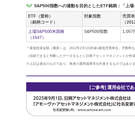
S&P500指数への連動を目的としたETF銘柄：「上
ETF（愛称）
対象指数
売買単
（銘柄コード）
（20
上場S&P500米国株
S&P500指数
1,057
（1547）
＊最低投資金額（概算）は、2012年2月1日終値×最低売買単位。手数料
（信頼できると判断したデータをもとに日興アセットマネジメントが作
※上記は過去のものであり、将来の運用成果等を約束するものではあり
[ご参考] 運用会社