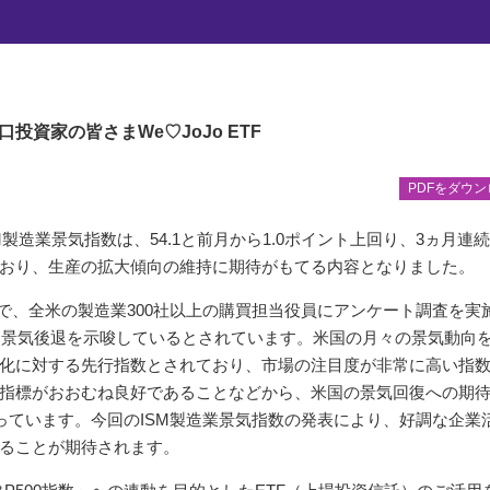
『景気回復のもと堅調な推移が続く米国株式』
堅調な推移が続く米国株式
口投資家の皆さま
We♡JoJo ETF
PDFをダウ
M製造業景気指数は、54.1と前月から1.0ポイント上回り、3ヵ月連
おり、生産の拡大傾向の維持に期待がもてる内容となりました。
で、全米の製造業300社以上の購買担当役員にアンケート調査を実
むと景気後退を示唆しているとされています。米国の月々の景気動向
化に対する先行指数とされており、市場の注目度が非常に高い指
指標がおおむね良好であることなどから、米国の景気回復への期
なっています。今回のISM製造業景気指数の発表により、好調な企業
ることが期待されます。