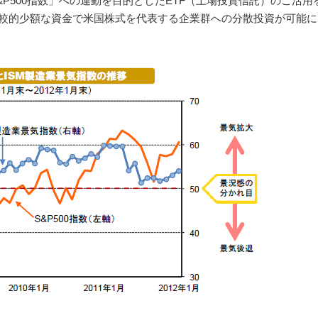
P500指数」への連動を目的としたETF（上場投資信託）のご活用
比較的少額な資金で米国株式を代表する企業群への分散投資が可能に