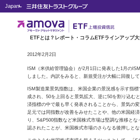
Japan
トップ
ETF 知って役立つ JoJoマーケット
Vol.31 
ETF 知って役立つ JoJoマーケット
Vol.31 景気回復のもと
ETFとは？
レポート・コラム
ETFラインアップ
大
2012年2月2日
ISM（米供給管理協会）が2月1日に発表した1月のIS
しました。内訳をみると、新規受注が大幅に回復して
ISM製造業景気指数は、米国企業の景況感を示す指標
成され、50を上回ると景気拡大、逆に50を割り込
済指標の中で最も早く発表されることから、景気の変
足元では同指数が改善をみせたことや、他の米国経済
り、S&P500指数など米国株式市場は堅調な推移と
認されたことが、米国株式市場のさらなる後押しとな