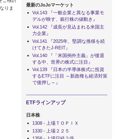
をご検討
最新のJoJoマーケット
なりま
Vol.143 『一般企業と異なる事業モ
デルが映す、銀行株の値動き』
Vol.142 『成長が見込まれる米国主
力企業』
Vol.141 『2025年、堅調な推移を続
けてきたJ-REIT』
Vol.140 『「米国例外主義」が後退
する中、世界の株式に注目』
Vol.139 『日本の半導体株式に投資
するETFに注目 ～新政権も経済対策
で後押し～』
ETFラインアップ
日本株
1308 - 上場ＴＯＰＩＸ
1330 - 上場２２５
1358 - 上場日経２倍