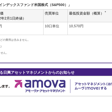
場インデックスファンド米国株式（S&P500）」
＊
価
売買単位
最低投資金額（概算）
12年2月1日終値）
円
10口単位
10,570円
などの費用は含みません。
成）
ません。
である日興アセットマネジメントからのお知らせ