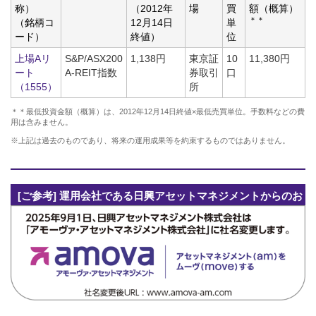
称）
（2012年
場
買
額（概算）
＊＊
（銘柄コ
12月14日
単
ード）
終値）
位
上場Aリ
S&P/ASX200
1,138円
東京証
10
11,380円
ート
A-REIT指数
券取引
口
（1555）
所
＊＊最低投資金額（概算）は、2012年12月14日終値×最低売買単位。手数料などの費
用は含みません。
※上記は過去のものであり、将来の運用成果等を約束するものではありません。
[ご参考] 運用会社である日興アセットマネジメントからのお
知らせ