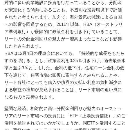
対的に多い商業施設に投資を行なっていることから、分配金
が安定化する傾向にあることも、不透明な投資環境下で評価
されたと考えられます。加えて、海外景気の減速による自国
への影響を回避するため、2011年以降、RBA（オーストラリ
ア準備銀行）が段階的に政策金利を引き下げていることで、
リートの分配金利回りの魅力が一層高まったことなども影響
したとみられます。
RBAは12月4日の理事会においても、「持続的な成長をもたら
すのを助ける」とし、政策金利を0.25％引き下げ、過去最低水
準と並ぶ3％としました。金利の低下は、住宅ローン金利の低
下を通じて、住宅市場の回復に寄与するとみられることや、
リート各社にとっても借入や債券の支払い利息の負担減少に
よる収益の増加が見込まれることは、リート市場の追い風に
なるものと期待されます。
堅調な経済、相対的に高い分配金利回りが魅力のオーストラ
リアのリート市場への投資には「ETF（上場投資信託）」のご
活用を検討されてはいかがでしょうか。同ETFを活用すること