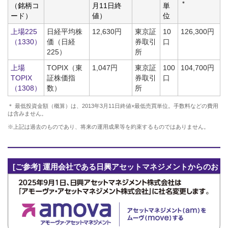
＊
（銘柄コ
月11日終
単
ード）
値）
位
上場225
日経平均株
12,630円
東京証
10
126,300円
（1330）
価（日経
券取引
口
225）
所
上場
TOPIX（東
1,047円
東京証
100
104,700円
TOPIX
証株価指
券取引
口
（1308）
数）
所
＊ 最低投資金額（概算）は、2013年3月11日終値×最低売買単位。手数料などの費用
は含みません。
※上記は過去のものであり、将来の運用成果等を約束するものではありません。
[ご参考] 運用会社である日興アセットマネジメントからのお
知らせ