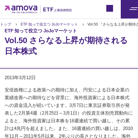
ETFトップ
Japan
メ
ニ
トップ
ETF 知って役立つ JoJoマーケット
Vol.50 『さらなる上昇が期
ETF 知って役立つ JoJoマーケット
ュ
Vol.50 さらなる上昇が期待される
ー
日本株式
2013年3月12日
安倍政権による政策への期待に加え、円安による日本企業の
業績改善への期待などを背景に、海外投資家による日本株式
への資金流入が続いています。3月7日に東京証券取引所が発
表した2月第4週（2月25日～3月1日）の投資主体別売買動向に
よると、海外投資家は日本株を16週連続で買い越し、その累
計は4兆円を超えました。また、16週連続の買い越しは、2010
年11月～2011年5月以来、2年ぶりの長さとなりました。海外