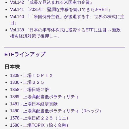
Vol.142 『成長が見込まれる米国主力企業』
Vol.141 『2025年、堅調な推移を続けてきたJ-REIT』
Vol.140 『「米国例外主義」が後退する中、世界の株式に注
目』
Vol.139 『日本の半導体株式に投資するETFに注目 ～新政
権も経済対策で後押し～』
ETFラインアップ
日本株
1308 - 上場ＴＯＰＩＸ
1330 - 上場２２５
1358 - 上場日経２倍
1399 - 上場高配当低ボラティリティ
1481 - 上場日本経済貢献
1490 - 上場高配当低ボラティリティ（βヘッジ）
1578 - 上場日経２２５（ミニ）
1586 - 上場TOPIX（除く金融）