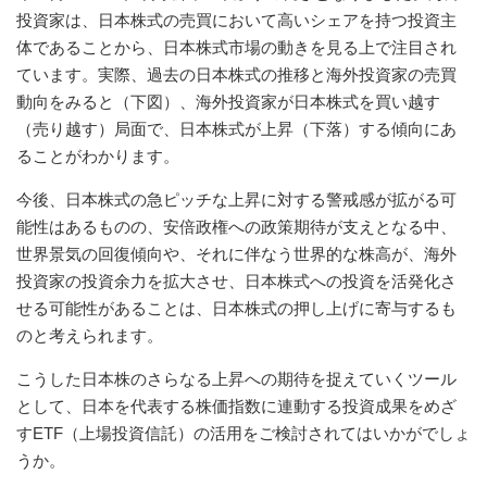
投資家は、日本株式の売買において高いシェアを持つ投資主
体であることから、日本株式市場の動きを見る上で注目され
ています。実際、過去の日本株式の推移と海外投資家の売買
動向をみると（下図）、海外投資家が日本株式を買い越す
（売り越す）局面で、日本株式が上昇（下落）する傾向にあ
ることがわかります。
今後、日本株式の急ピッチな上昇に対する警戒感が拡がる可
能性はあるものの、安倍政権への政策期待が支えとなる中、
世界景気の回復傾向や、それに伴なう世界的な株高が、海外
投資家の投資余力を拡大させ、日本株式への投資を活発化さ
せる可能性があることは、日本株式の押し上げに寄与するも
のと考えられます。
こうした日本株のさらなる上昇への期待を捉えていくツール
として、日本を代表する株価指数に連動する投資成果をめざ
すETF（上場投資信託）の活用をご検討されてはいかがでしょ
うか。