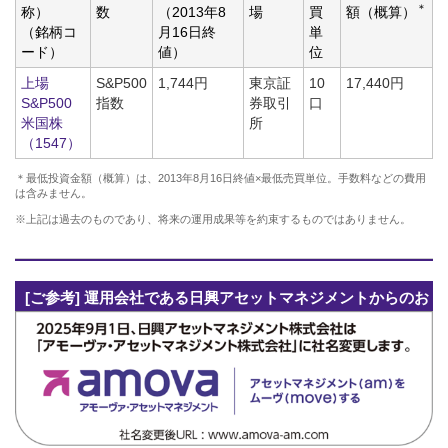
＊
称）
数
（2013年8
場
買
額（概算）
（銘柄コ
月16日終
単
ード）
値）
位
上場
S&P500
1,744円
東京証
10
17,440円
S&P500
指数
券取引
口
米国株
所
（1547）
＊最低投資金額（概算）は、2013年8月16日終値×最低売買単位。手数料などの費用
は含みません。
※上記は過去のものであり、将来の運用成果等を約束するものではありません。
[ご参考] 運用会社である日興アセットマネジメントからのお
知らせ