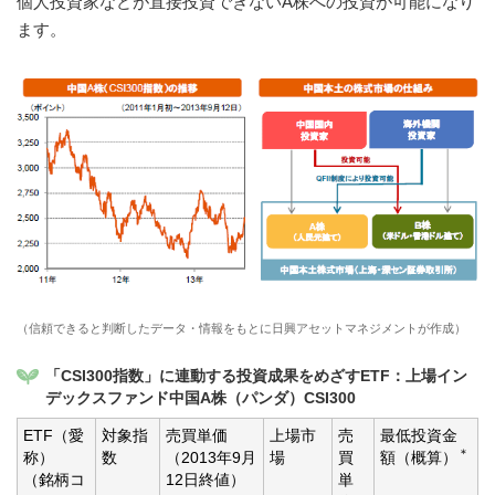
個人投資家などが直接投資できないA株への投資が可能になり
ます。
（信頼できると判断したデータ・情報をもとに日興アセットマネジメントが作成）
「CSI300指数」に連動する投資成果をめざすETF：上場イン
デックスファンド中国A株（パンダ）CSI300
ETF（愛
対象指
売買単価
上場市
売
最低投資金
＊
称）
数
（2013年9月
場
買
額（概算）
（銘柄コ
12日終値）
単