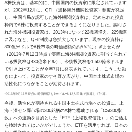
A株投資は、基本的に、中国国内の投資家に限定されています
が、2002年12月に、QFII（適格海外機関投資家）制度が発足
し、中国当局が認可した海外機関投資家は、定められた投資
枠内でA株に投資することができるようになりました。認可さ
れた海外機関投資家は、2013年になって22機関増え、229機関
に及ぶなど、QFII制度は急拡大しています。現在の投資枠は
800億米ドルでA株市場の時価総額の約5％*にすぎませんが
（2013年7月12日時点で実際に海外機関投資家に割当てられて
いる投資枠は430億米ドル）、今後投資枠を1,500億米ドルま
で引き上げることが今年7月に発表されています。こうした動
きによって、投資家のすそ野が広がり、中国本土株式市場の
活性化につながることが期待されます。
*2013年9月11日時点の時価総額を1米ドル=6.12人民元で換算して計算。
今後、活性化が期待される中国本土株式市場への投資に、上
海・深セン両市場の300銘柄のA株で構成される「CSI300指
数」への連動を目的とした「ETF（上場投資信託）」のご活用
を検討されてはいかがでしょうか。ETFを活用すれば、日本の