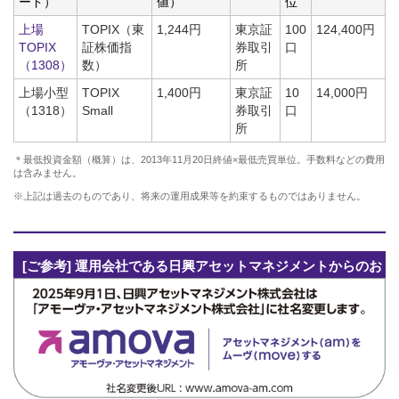
ード）
値）
位
上場
TOPIX（東
1,244円
東京証
100
124,400円
TOPIX
証株価指
券取引
口
（1308）
数）
所
上場小型
TOPIX
1,400円
東京証
10
14,000円
（1318）
Small
券取引
口
所
＊最低投資金額（概算）は、2013年11月20日終値×最低売買単位。手数料などの費用
は含みません。
※上記は過去のものであり、将来の運用成果等を約束するものではありません。
[ご参考] 運用会社である日興アセットマネジメントからのお
知らせ