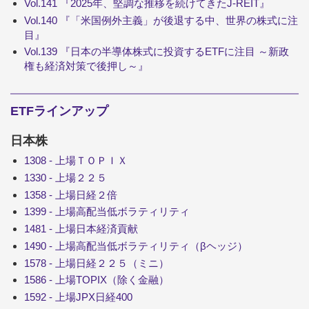
Vol.141 『2025年、堅調な推移を続けてきたJ-REIT』
Vol.140 『「米国例外主義」が後退する中、世界の株式に注
目』
Vol.139 『日本の半導体株式に投資するETFに注目 ～新政
権も経済対策で後押し～』
ETFラインアップ
日本株
1308 - 上場ＴＯＰＩＸ
1330 - 上場２２５
1358 - 上場日経２倍
1399 - 上場高配当低ボラティリティ
1481 - 上場日本経済貢献
1490 - 上場高配当低ボラティリティ（βヘッジ）
1578 - 上場日経２２５（ミニ）
1586 - 上場TOPIX（除く金融）
1592 - 上場JPX日経400