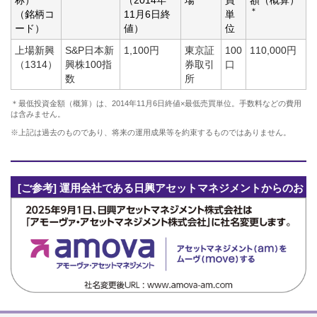
＊
（銘柄コ
11月6日終
単
ード）
値）
位
上場新興
S&P日本新
1,100円
東京証
100
110,000円
（1314）
興株100指
券取引
口
数
所
＊最低投資金額（概算）は、2014年11月6日終値×最低売買単位。手数料などの費用
は含みません。
※上記は過去のものであり、将来の運用成果等を約束するものではありません。
[ご参考] 運用会社である日興アセットマネジメントからのお
知らせ