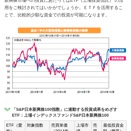
新興株市場への投資にあたってはETF（上場投資信託） の活
用をご検討されてはいかがでしょうか。ＥＴＦを活用するこ
とで、比較的少額な資金での投資が可能になります。
「S&P日本新興株100指数」に連動する投資成果をめざす
ETF：上場インデックスファンドS&P日本新興株100
ETF（愛
対象指数
売買単価
上場市
売
最低投資金
称）
（2014年
場
買
額（概算）