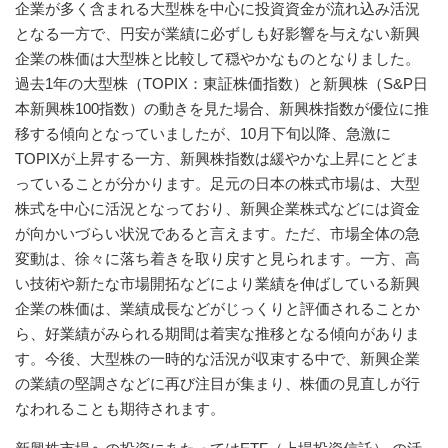
企業が多く含まれる大型株を中心に投資資金が流れ込み活況
となる一方で、円安が業績に必ずしも好影響を与えない新興
企業の株価は大型株と比較して穏やかなものとなりました。
過去1年の大型株（TOPIX：東証株価指数）と新興株（S&P日
本新興株100指数）の動きを見た場合、新興株指数が優位に推
移する傾向となっていましたが、10月下旬以降、急激に
TOPIXが上昇する一方、新興株指数は緩やかな上昇にとどま
っていることが分かります。足元の日本の株式市場は、大型
株式を中心に活況となっており、新興企業株式などには資金
が向かいづらい状況であると言えます。ただ、市場全体の急
変動は、徐々に落ち着きを取り戻すと見られます。一方、高
い技術や新たな市場開拓などにより業績を伸ばしている新興
企業の株価は、業績成長などがじっくりと評価されることか
ら、好業績がみられる期間は着実な推移となる傾向がありま
す。今後、大型株の一時的な活況が収束する中で、新興企業
の業績の堅調さなどに再び注目が集まり、株価の見直しが行
なわれることも期待されます。