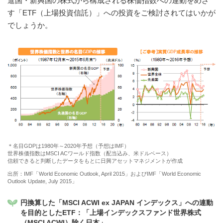
進国・新興国の株式から構成される株価指数への連動をめざ
す「ETF（上場投資信託）」への投資をご検討されてはいかが
でしょうか。
＊名目GDPは1980年～2020年予想（予想はIMF）
世界株価指数はMSCI ACワールド指数（配当込み、米ドルベース）
信頼できると判断したデータをもとに日興アセットマネジメントが作成
出所：IMF「World Economic Outlook, April 2015」およびIMF「World Economic
Outlook Update, July 2015」
円換算した「MSCI ACWI ex JAPAN インデックス」への連動
を目的としたETF：「上場インデックスファンド世界株式
（MSCI ACWI）除く日本」