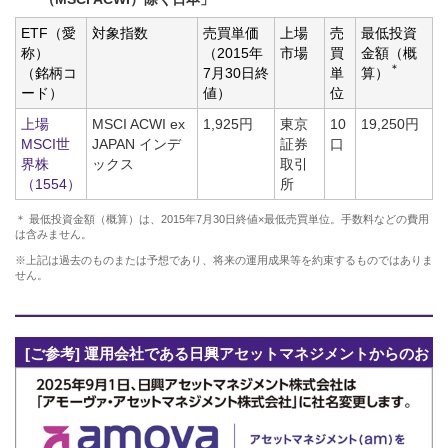
ETF（愛
対象指数
売買単価
上場
売
最低投資
称）
（2015年
市場
買
金額（概
＊
（銘柄コ
7月30日終
単
算）
ード）
値）
位
上場
MSCI ACWI ex
1,925円
東京
10
19,250円
MSCI世
JAPAN インデ
証券
口
界株
ックス
取引
（1554）
所
＊ 最低投資金額（概算）は、2015年7月30日終値×最低売買単位。手数料などの費用
は含みません。
※上記は過去のものまたは予想であり、将来の運用成果等を約束するものではありま
せん。
[ご参考] 運用会社である日興アセットマネジメントからのお
知らせ