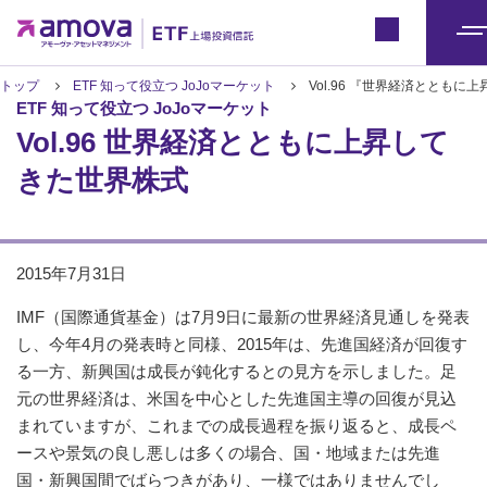
ETFトップ
Japan
メ
ニ
トップ
ETF 知って役立つ JoJoマーケット
Vol.96 『世界経済ととも
ETF 知って役立つ JoJoマーケット
ュ
Vol.96 世界経済とともに上昇して
ー
きた世界株式
2015年7月31日
IMF（国際通貨基金）は7月9日に最新の世界経済見通しを発表
し、今年4月の発表時と同様、2015年は、先進国経済が回復す
る一方、新興国は成長が鈍化するとの見方を示しました。足
元の世界経済は、米国を中心とした先進国主導の回復が見込
まれていますが、これまでの成長過程を振り返ると、成長ペ
ースや景気の良し悪しは多くの場合、国・地域または先進
国・新興国間でばらつきがあり、一様ではありませんでし