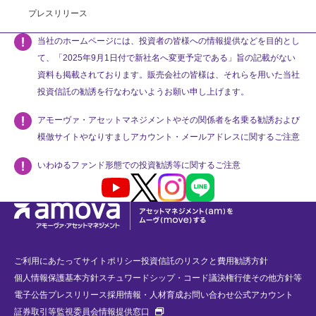
プレスリリース
当社のホームページには、投資者の皆様への情報提供などを目的とし
て、「2025年9月1日付で新社名へ変更予定である」旨の記載がない
資料も掲載されております。販売会社の皆様は、それらを用いた当社
投資信託の勧誘を行なわないようお願い申し上げます。
アモーヴァ・アセットマネジメントやその関係者を名乗る勧誘および
模倣サイトやなりすましアカウント・メールアドレスに関するご注意
いわゆるファンド形態での投資勧誘等に関するご注意
Youtube
X
Instagram
LINE
ご利用にあたって
サイトポリシー
投資信託のリスクと費用
勧誘方針
個人情報保護基本方針
スチュワードシップ・コード
議決権行使
その他方針等
電子公告
プレスリリース
採用情報・人材育成
お問い合わせ
公式アカウント
新規タブで開く
証券取引等監視委員会情報提供窓口