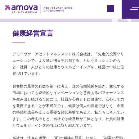
アモーヴァ・アセットとは
Japan
メ
ニ
ュ
健康経営宣言
ー
アモーヴァ・アセットマネジメント株式会社は、「先進的投資ソリ
ューションで、より良い明日を共創する」というミッションのも
と、社員一人ひとりの健康とウェルビーイングを、経営の中核に位
置づけています。
お客様の最善の利益を第一に考え、真の信頼関係を築き、変化する
市場においても継続的なイノベーションと意義あるパフォーマンス
を生み出し続けるためには、社員が心身ともに健康で、安心して力
を発揮できることが不可欠です。健康は個人の課題ではなく、企業
の持続的成長を支える重要な経営基盤であると、私たちは考えてい
ます。この考えのもと、当社では経営層が主体となり、社員の健康
とウェルビーイングの向上に取り組んでいます。
当社は、法令を遵守し、DEIの精神を尊重しながら、「誠実な行動」