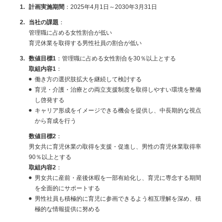
計画実施期間
：
2025年4月1日～2030年3月31日
当社の課題
：
管理職に占める女性割合が低い
育児休業を取得する男性社員の割合が低い
数値目標1
：
管理職に占める女性割合を30％以上とする
取組内容1
：
働き方の選択肢拡大を継続して検討する
育児・介護・治療との両立支援制度を取得しやすい環境を整備
し啓発する
キャリア形成をイメージできる機会を提供し、中長期的な視点
から育成を行う
数値目標2
：
男女共に育児休業の取得を支援・促進し、男性の育児休業取得率
90％以上とする
取組内容2
：
男女共に産前・産後休暇を一部有給化し、育児に専念する期間
を全面的にサポートする
男性社員も積極的に育児に参画できるよう相互理解を深め、積
極的な情報提供に努める