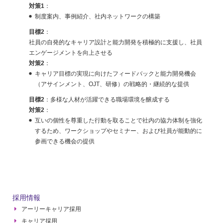
対策1
：
制度案内、事例紹介、社内ネットワークの構築
目標2
：
社員の自発的なキャリア設計と能力開発を積極的に支援し、社員
エンゲージメントを向上させる
対策2
：
キャリア目標の実現に向けたフィードバックと能力開発機会
（アサインメント、OJT、研修）の戦略的・継続的な提供
目標2
：
多様な人材が活躍できる職場環境を醸成する
対策2
：
互いの個性を尊重した行動を取ることで社内の協力体制を強化
するため、ワークショップやセミナー、および社員が能動的に
参画できる機会の提供
採用情報
アーリーキャリア採用
キャリア採用