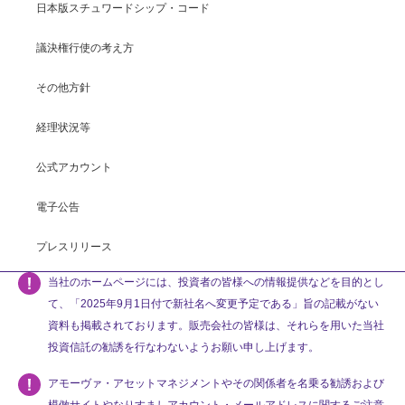
日本版スチュワードシップ・コード
議決権行使の考え方
その他方針
経理状況等
公式アカウント
電子公告
プレスリリース
当社のホームページには、投資者の皆様への情報提供などを目的とし
て、「2025年9月1日付で新社名へ変更予定である」旨の記載がない
資料も掲載されております。販売会社の皆様は、それらを用いた当社
投資信託の勧誘を行なわないようお願い申し上げます。
アモーヴァ・アセットマネジメントやその関係者を名乗る勧誘および
模倣サイトやなりすましアカウント・メールアドレスに関するご注意