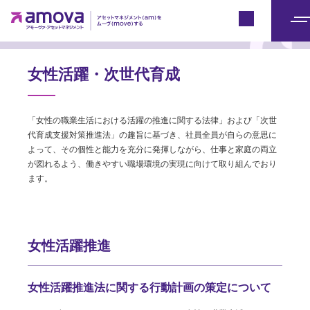
アモーヴァ・アセットとは
Japan
メ
ニ
ュ
女性活躍・次世代育成
ー
「⼥性の職業⽣活における活躍の推進に関する法律」および「次世
代育成⽀援対策推進法」の趣旨に基づき、社員全員が⾃らの意思に
よって、その個性と能⼒を充分に発揮しながら、仕事と家庭の両⽴
が図れるよう、働きやすい職場環境の実現に向けて取り組んでおり
ます。
女性活躍推進
女性活躍推進法に関する
行動計画の策定について