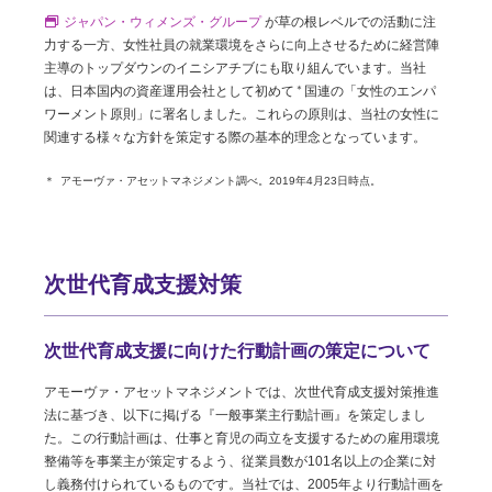
ジャパン・ウィメンズ・グループ
が草の根レベルでの活動に注
力する一方、⼥性社員の就業環境をさらに向上させるために経営陣
主導のトップダウンのイニシアチブにも取り組んでいます。当社
は、⽇本国内の資産運⽤会社として初めて
国連の「⼥性のエンパ
＊
ワーメント原則」に署名しました。これらの原則は、当社の⼥性に
関連する様々な⽅針を策定する際の基本的理念となっています。
アモーヴァ・アセットマネジメント調べ。2019年4月23日時点。
次世代育成支援対策
次世代育成支援に向けた
行動計画の策定について
アモーヴァ・アセットマネジメントでは、次世代育成⽀援対策推進
法に基づき、以下に掲げる『⼀般事業主⾏動計画』を策定しまし
た。この⾏動計画は、仕事と育児の両⽴を⽀援するための雇⽤環境
整備等を事業主が策定するよう、従業員数が101名以上の企業に対
し義務付けられているものです。当社では、2005年より⾏動計画を