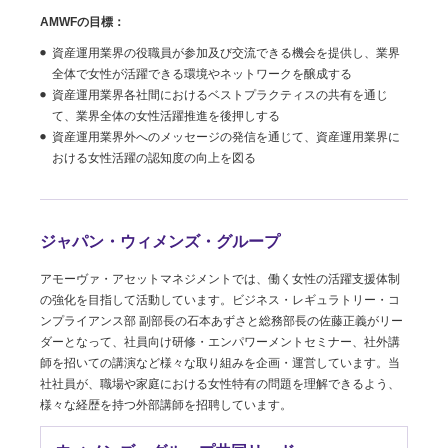
AMWFの目標：
資産運用業界の役職員が参加及び交流できる機会を提供し、業界
全体で女性が活躍できる環境やネットワークを醸成する
資産運用業界各社間におけるベストプラクティスの共有を通じ
て、業界全体の女性活躍推進を後押しする
資産運用業界外へのメッセージの発信を通じて、資産運用業界に
おける女性活躍の認知度の向上を図る
ジャパン・ウィメンズ・グループ
アモーヴァ・アセットマネジメントでは、働く⼥性の活躍⽀援体制
の強化を⽬指して活動しています。ビジネス・レギュラトリー・コ
ンプライアンス部 副部⻑の⽯本あずさと総務部⻑の佐藤正義がリー
ダーとなって、社員向け研修・エンパワーメントセミナー、社外講
師を招いての講演など様々な取り組みを企画・運営しています。当
社社員が、職場や家庭における⼥性特有の問題を理解できるよう、
様々な経歴を持つ外部講師を招聘しています。