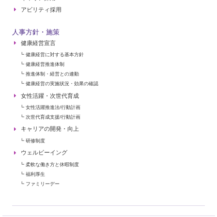
アビリティ採用
人事方針・施策
健康経営宣言
┗ 健康経営に対する基本方針
┗ 健康経営推進体制
┗ 推進体制・経営との連動
┗ 健康経営の実施状況・効果の確認
女性活躍・次世代育成
┗ 女性活躍推進法/行動計画
┗ 次世代育成支援/行動計画
キャリアの開発・向上
┗ 研修制度
ウェルビーイング
┗ 柔軟な働き方と休暇制度
┗ 福利厚生
┗ ファミリーデー